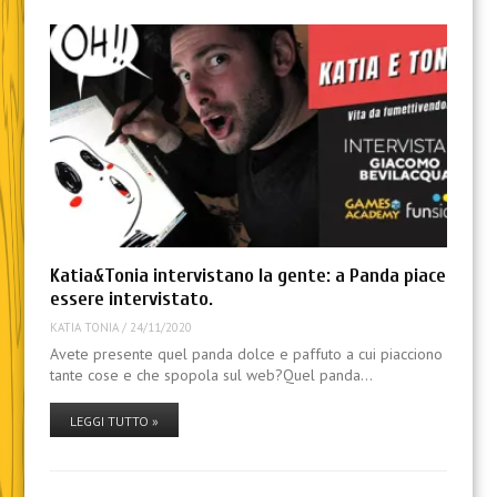
Katia&Tonia intervistano la gente: a Panda piace
essere intervistato.
KATIA TONIA
/
24/11/2020
Avete presente quel panda dolce e paffuto a cui piacciono
tante cose e che spopola sul web?Quel panda…
LEGGI TUTTO »