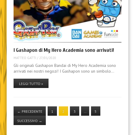
I Gashapon di My Hero Academia sono arrivati!
MATTEO GATTI
/
27/01/2020
Gli originali Gashapon Bandai di My Hero Academia sono
arrivati nei nostri negozi! I Gashapon sono un simbolo…
LEGGI TUTTO »
←
PRECEDENTE
1
2
3
…
5
SUCCESSIVO
→