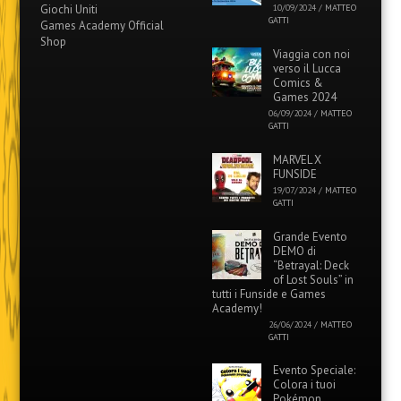
Giochi Uniti
10/09/2024
/
MATTEO
GATTI
Games Academy Official
Shop
Viaggia con noi
verso il Lucca
Comics &
Games 2024
06/09/2024
/
MATTEO
GATTI
MARVEL X
FUNSIDE
19/07/2024
/
MATTEO
GATTI
Grande Evento
DEMO di
“Betrayal: Deck
of Lost Souls” in
tutti i Funside e Games
Academy!
26/06/2024
/
MATTEO
GATTI
Evento Speciale:
Colora i tuoi
Pokémon