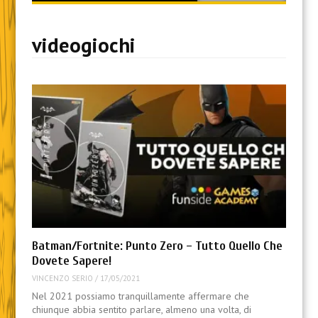
content
videogiochi
Batman/Fortnite: Punto Zero – Tutto Quello Che
Dovete Sapere!
VINCENZO SERIO
/
17/05/2021
Nel 2021 possiamo tranquillamente affermare che
chiunque abbia sentito parlare, almeno una volta, di