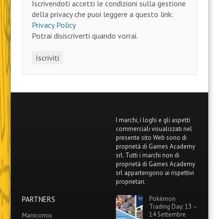
Iscrivendoti accetti le condizioni sulla gestione
della privacy che puoi leggere a questo link:
Privacy Policy
Potrai disiscriverti quando vorrai.
I marchi, i loghi e gli aspetti
commerciali visualizzati nel
presente sito Web sono di
proprietà di Games Academy
srl. Tutti i marchi non di
proprietà di Games Academy
srl appartengono ai rispettivi
proprietari.
PARTNERS
Pokémon
Trading Day: 13 –
14 Settembre
Manicomix