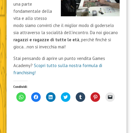
una parte
fondamentale della
vita e allo stesso
modo siamo convinti che il miglior modo di goderselo
sia attraverso la socialità dell’incontro. Da noi giocano
ragazzi e ragazze di tutte le età
, perchè finchè si
gioca…non si invecchia mai!
Stai pensando di aprire un punto vendita Games
Academy?
Scopri tutto sulla nostra formula di
franchising!
Condividi:
F
F
F
F
F
F
F
a
a
a
a
a
a
a
i
i
i
i
i
i
i
c
c
c
c
c
c
c
l
l
l
l
l
l
l
i
i
i
i
i
i
i
c
c
c
c
c
c
c
p
p
q
q
q
q
p
e
e
u
u
u
u
e
r
r
i
i
i
i
r