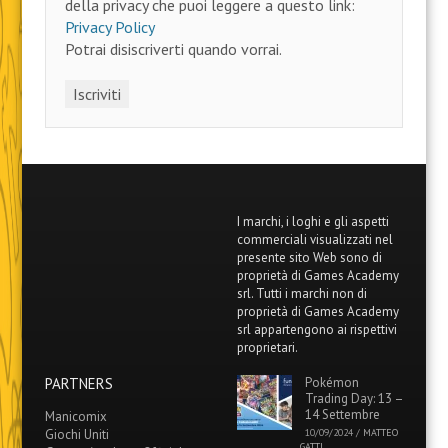
della privacy che puoi leggere a questo link:
Privacy Policy
Potrai disiscriverti quando vorrai.
I marchi, i loghi e gli aspetti
commerciali visualizzati nel
presente sito Web sono di
proprietà di Games Academy
srl. Tutti i marchi non di
proprietà di Games Academy
srl appartengono ai rispettivi
proprietari.
PARTNERS
Pokémon
Trading Day: 13 –
14 Settembre
Manicomix
Giochi Uniti
10/09/2024
/
MATTEO
GATTI