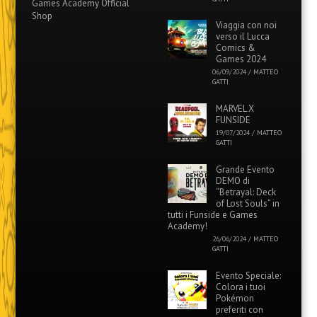
Games Academy Official
Shop
Viaggia con noi
verso il Lucca
Comics &
Games 2024
06/09/2024
/
MATTEO
GATTI
MARVEL X
FUNSIDE
19/07/2024
/
MATTEO
GATTI
Grande Evento
DEMO di
“Betrayal: Deck
of Lost Souls” in
tutti i Funside e Games
Academy!
26/06/2024
/
MATTEO
GATTI
Evento Speciale:
Colora i tuoi
Pokémon
preferiti con