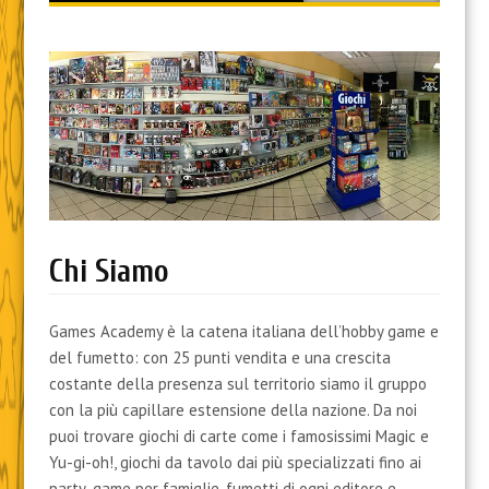
content
Chi Siamo
Games Academy è la catena italiana dell’hobby game e
del fumetto: con 25 punti vendita e una crescita
costante della presenza sul territorio siamo il gruppo
con la più capillare estensione della nazione. Da noi
puoi trovare giochi di carte come i famosissimi Magic e
Yu-gi-oh!, giochi da tavolo dai più specializzati fino ai
party-game per famiglie, fumetti di ogni editore e