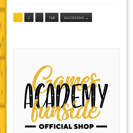
1
2
…
768
SUCCESSIVO
→