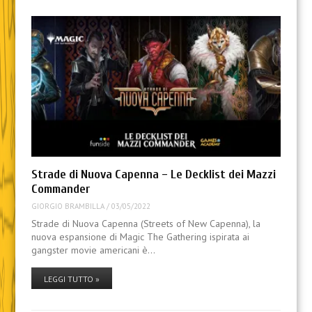
Strade di Nuova Capenna – Le Decklist dei Mazzi
Commander
GIORGIO BRAMBILLA
/
03/05/2022
Strade di Nuova Capenna (Streets of New Capenna), la
nuova espansione di Magic The Gathering ispirata ai
gangster movie americani è…
LEGGI TUTTO »