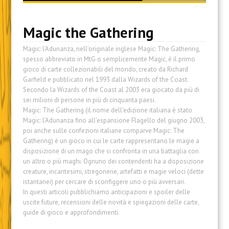
content
Magic the Gathering
Magic: l’Adunanza, nell’originale inglese Magic: The Gathering,
spesso abbreviato in MtG o semplicemente Magic, è il primo
gioco di carte collezionabili del mondo, creato da Richard
Garfield e pubblicato nel 1993 dalla Wizards of the Coast.
Secondo la Wizards of the Coast al 2003 era giocato da più di
sei milioni di persone in più di cinquanta paesi.
Magic: The Gathering (il nome dell’edizione italiana è stato
Magic: l’Adunanza fino all’espansione Flagello del giugno 2003,
poi anche sulle confezioni italiane comparve Magic: The
Gathering) è un gioco in cui le carte rappresentano le magie a
disposizione di un mago che si confronta in una battaglia con
un altro o più maghi. Ognuno dei contendenti ha a disposizione
creature, incantesimi, stregonerie, artefatti e magie veloci (dette
istantanei) per cercare di sconfiggere uno o più avversari.
In questi articoli pubblichiamo anticipazioni e spoiler delle
uscite future, recensioni delle novità e spiegazioni delle carte,
guide di gioco e approfondimenti.