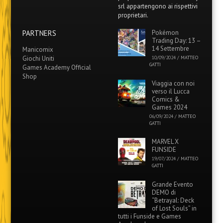
srl appartengono ai rispettivi
proprietari.
PARTNERS
Pokémon
Trading Day: 13 –
14 Settembre
Manicomix
Giochi Uniti
10/09/2024
/
MATTEO
GATTI
Games Academy Official
Shop
Viaggia con noi
verso il Lucca
Comics &
Games 2024
06/09/2024
/
MATTEO
GATTI
MARVEL X
FUNSIDE
19/07/2024
/
MATTEO
GATTI
Grande Evento
DEMO di
“Betrayal: Deck
of Lost Souls” in
tutti i Funside e Games