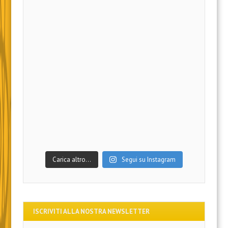
games_academy_funside
Games Academy/Funside è la più grande
catena italiana di fumetterie in franchising.
💭
Fumetti 🎌 Manga 🛒 Gadget
🎲 Giochi da
tavolo 🍄 Funko! Pop