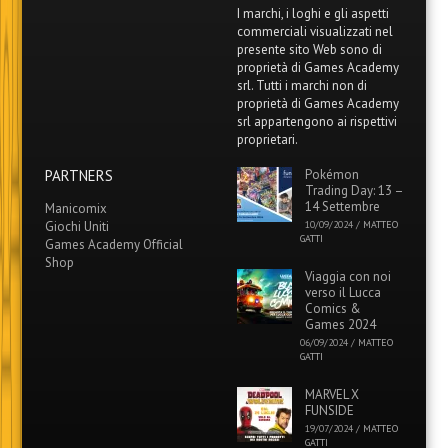
della privacy che puoi leggere a questo link:
Privacy Policy
Potrai disiscriverti quando vorrai.
I marchi, i loghi e gli aspetti
commerciali visualizzati nel
presente sito Web sono di
proprietà di Games Academy
srl. Tutti i marchi non di
proprietà di Games Academy
srl appartengono ai rispettivi
proprietari.
PARTNERS
Pokémon
Trading Day: 13 –
14 Settembre
Manicomix
Giochi Uniti
10/09/2024
/
MATTEO