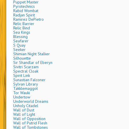
Hunding Gjornersen
Imprison
Invoke Prejudice
Ivory Guardians
Kry Shield
Land Tax
Lord Magnus
Mana Drain
Marhault Elsdragon
Mountain Yeti
Nether Void
Pradesh Gypsies
Presence of the Master
Princess Lucrezia
Puppet Master
Pyrotechnics
Rabid Wombat
Radjan Spirit
Ramirez DePietro
Relic Barrier
Relic Bind
Sea Kings
Blessing
Seafarer
S Quay
Seeker
Shimian Night Stalker
Silhouette
Sir Shandlar of Eberyn
Sivitri Scarzam