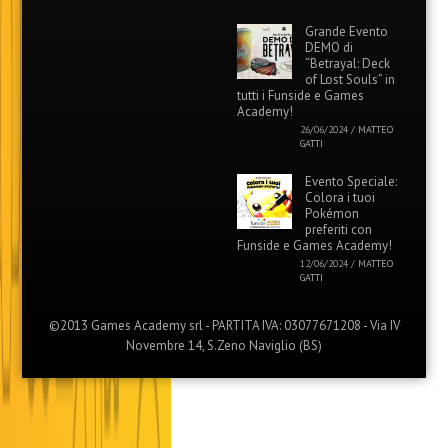
GATTI
Games Academy Official
Shop
Viaggia con noi
verso il Lucca
Comics &
Games 2024
06/09/2024
/
MATTEO
GATTI
MARVEL X
FUNSIDE
19/07/2024
/
MATTEO
GATTI
Grande Evento
DEMO di
“Betrayal: Deck
of Lost Souls” in
tutti i Funside e Games
Academy!
26/06/2024
/
MATTEO
GATTI
Evento Speciale:
Colora i tuoi
Pokémon
preferiti con