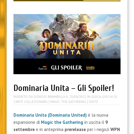
content
Dominaria Unita – Gli Spoiler!
INSERITO DA
GIORGIO BRAMBILLA
IL
25/08/2022
IN
GIOCA
,
GIOCHI DI
CARTE COLLEZIONABILI
,
MAGIC THE GATHERING
| VISITE
Dominaria Unita (Dominaria United)
è la nuova
espansione di
Magic the Gathering
in uscita il
9
settembre
e in anteprima
prerelease
per i negozi
WPN