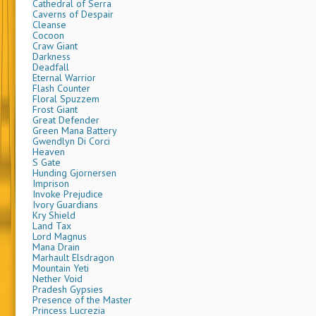
Non sarà però possibile trovare le seguenti carte
dell’espansione
Legends
.
Adventurers’ Guildhouse
Alabaster Potion
Arboria
Backdraft
Barbary Apes
Blight
Blue Mana Battery
Brine Hag
Cathedral of Serra
Caverns of Despair
Cleanse
Cocoon
Craw Giant
Darkness
Deadfall
Eternal Warrior
Flash Counter
Floral Spuzzem
Frost Giant
Great Defender
Green Mana Battery
Gwendlyn Di Corci
Heaven
S Gate