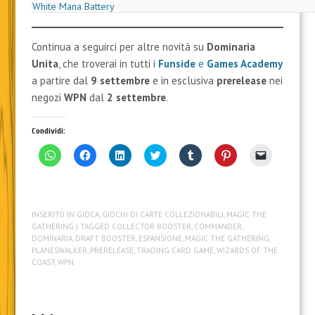
Spectral Cloak
Spirit Link
Sunastian Falconer
Sylvan Library
Takklemaggot
Tor Wauki
Undertow
Underworld Dreams
Unholy Citadel
Wall of Dust
Wall of Light
Wall of Opposition
Wall of Putrid Flesh
Wall of Tombstones
White Mana Battery
Continua a seguirci per altre novità su
Dominaria
Unita
, che troverai in tutti i
Funside
e
Games Academy
a partire dal
9 settembre
e in esclusiva
prerelease
nei
negozi
WPN
dal
2 settembre
.
Condividi:
F
F
F
F
F
F
F
a
a
a
a
a
a
a