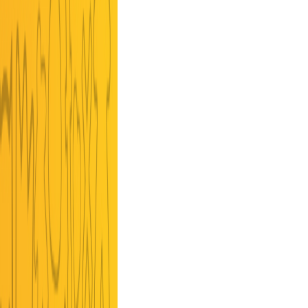
Funside e Games Academy!
12/06/2024
/
MATTEO
GATTI
©2013 Games Academy srl - PARTITA IVA: 03077671208 - Via IV
Novembre 14, S.Zeno Naviglio (BS)
Menu