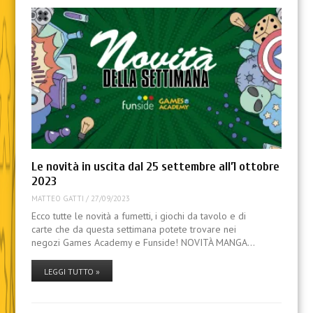
Le novità in uscita dal 25 settembre all’1 ottobre
2023
MATTEO GATTI
/
27/09/2023
Ecco tutte le novità a fumetti, i giochi da tavolo e di
carte che da questa settimana potete trovare nei
negozi Games Academy e Funside! NOVITÀ MANGA…
LEGGI TUTTO »