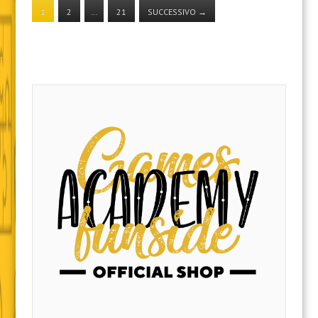
1
2
…
21
SUCCESSIVO
→