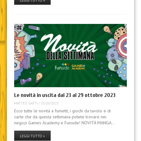
LEGGI TUTTO »
Le novità in uscita dal 23 al 29 ottobre 2023
MATTEO GATTI
/
25/10/2023
Ecco tutte le novità a fumetti, i giochi da tavolo e di
carte che da questa settimana potete trovare nei
negozi Games Academy e Funside! NOVITÀ MANGA…
LEGGI TUTTO »