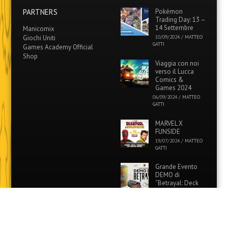
PARTNERS
Pokémon
Trading Day: 13 –
14 Settembre
Manicomix
Giochi Uniti
10/09/2024
/
MATTEO
GATTI
Games Academy Official
Shop
Viaggia con noi
verso il Lucca
Comics &
Games 2024
06/09/2024
/
MATTEO
GATTI
MARVEL X
FUNSIDE
19/07/2024
/
MATTEO
GATTI
Grande Evento
DEMO di
“Betrayal: Deck
of Lost Souls” in
tutti i Funside e Games
Academy!
26/06/2024
/
MATTEO
GATTI