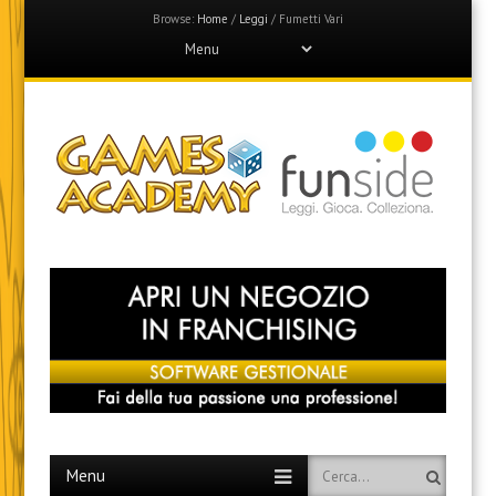
Browse:
Home
/
Leggi
/
Fumetti Vari
Menu
Skip
to
content
Games Academy
Join the Fun Side!
Menu
Skip
Search
to