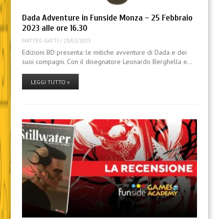
Dada Adventure in Funside Monza – 25 Febbraio
2023 alle ore 16.30
MATTEO GATTI
/
23/02/2023
Edizioni BD presenta: le mitiche avventure di Dada e dei
suoi compagni. Con il disegnatore Leonardo Berghella e…
LEGGI TUTTO »