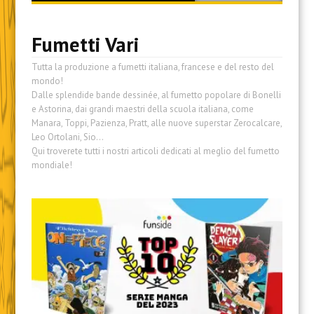
content
Fumetti Vari
Tutta la produzione a fumetti italiana, francese e del resto del
mondo!
Dalle splendide bande dessinée, al fumetto popolare di Bonelli
e Astorina, dai grandi maestri della scuola italiana, come
Manara, Toppi, Pazienza, Pratt, alle nuove superstar Zerocalcare,
Leo Ortolani, Sio…
Qui troverete tutti i nostri articoli dedicati al meglio del fumetto
mondiale!