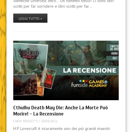
Identiche Diversità: Intro… Un fumetto bello! Ci sono libri
scritti per far sorridere e libri scritti per far…
LEGGI TUTTO »
Cthulhu Death May Die: Anche La Morte Può
Morire! – La Recensione
FABIO RENZETTI
/
18/06/2021
H.P. Lovecraft è sicuramente uno dei più grandi maestri