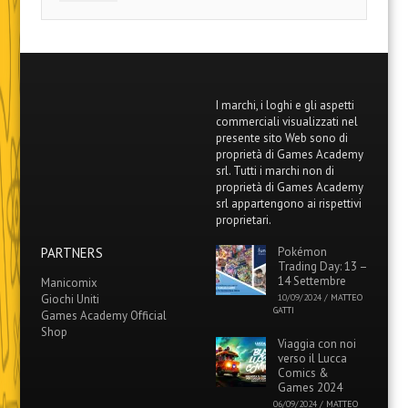
I marchi, i loghi e gli aspetti
commerciali visualizzati nel
presente sito Web sono di
proprietà di Games Academy
srl. Tutti i marchi non di
proprietà di Games Academy
srl appartengono ai rispettivi
proprietari.
PARTNERS
Pokémon
Trading Day: 13 –
14 Settembre
Manicomix
Giochi Uniti
10/09/2024
/
MATTEO
GATTI
Games Academy Official
Shop
Viaggia con noi
verso il Lucca
Comics &
Games 2024
06/09/2024
/
MATTEO