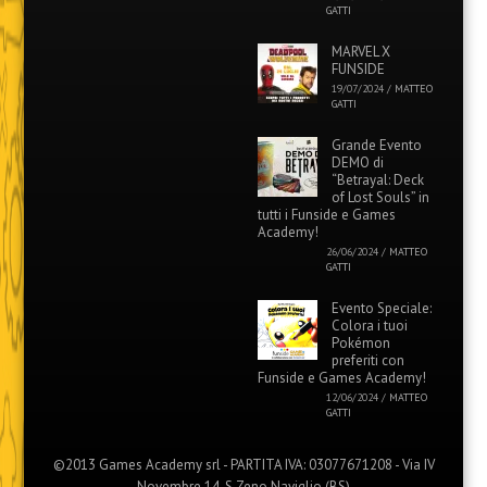
GATTI
MARVEL X
FUNSIDE
19/07/2024
/
MATTEO
GATTI
Grande Evento
DEMO di
“Betrayal: Deck
of Lost Souls” in
tutti i Funside e Games
Academy!
26/06/2024
/
MATTEO
GATTI
Evento Speciale:
Colora i tuoi
Pokémon
preferiti con
Funside e Games Academy!
12/06/2024
/
MATTEO
GATTI
©2013 Games Academy srl - PARTITA IVA: 03077671208 - Via IV
Novembre 14, S.Zeno Naviglio (BS)