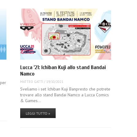
Lucca ’21: Ichiban Kuji allo stand Bandai
Namco
MATTEO GATTI
/
19/10/2021
 per
Sveliamo i set Ichiban Kuji Banpresto che potrete
trovare allo stand Bandai Namco a Lucca Comics
& Games…
LEGGI TUTTO »