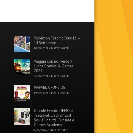
Pokémon Trading Day: 13 –
14 Settembre
10/09/2024
/
MATTEO GATTI
Viaggia con noi verso il
Lucca Comics & Games
2024
06/09/2024
/
MATTEO GATTI
MARVEL X FUNSIDE
19/07/2024
/
MATTEO GATTI
Grande Evento DEMO di
“Betrayal: Deck of Lost
Souls” in tutti i Funside e
Games Academy!
26/06/2024
/
MATTEO GATTI