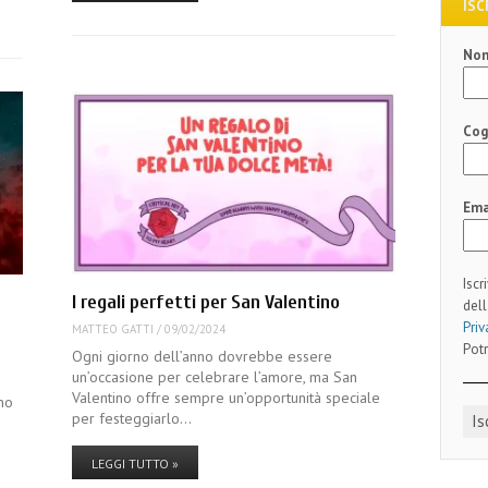
ISC
No
Co
Ema
Iscr
I regali perfetti per San Valentino
dell
Priv
MATTEO GATTI
/
09/02/2024
Potr
Ogni giorno dell’anno dovrebbe essere
un’occasione per celebrare l’amore, ma San
Valentino offre sempre un’opportunità speciale
gno
per festeggiarlo…
LEGGI TUTTO »