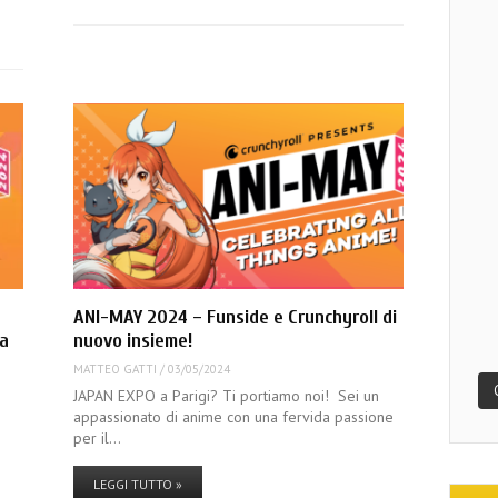
ANI-MAY 2024 – Funside e Crunchyroll di
ua
nuovo insieme!
MATTEO GATTI
/
03/05/2024
JAPAN EXPO a Parigi? Ti portiamo noi! Sei un
appassionato di anime con una fervida passione
per il…
LEGGI TUTTO »