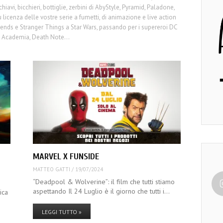
hiavi, bicchieri, bottiglie, zerbini di AbyStyle, Pyramid, Paladone,
t su licenza delle vostre serie a fumetti, di animazione e live action
riends e Stranger Things a Star Wars, passando per i supereroi DC
ro Academia, Death Note…
MARVEL X FUNSIDE
MATTEO GATTI
/
19/07/2024
“Deadpool & Wolverine”: il film che tutti stiamo
aspettando Il 24 Luglio è il giorno che tutti i…
ica
LEGGI TUTTO »