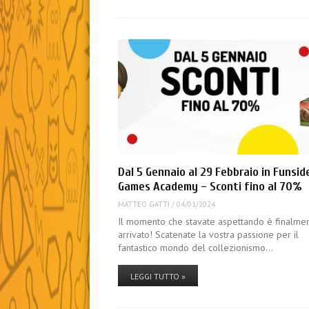
Dal 5 Gennaio al 29 Febbraio in Funsid
Games Academy – Sconti fino al 70%
MATTEO GATTI
/
04/01/2024
Il momento che stavate aspettando è finalme
arrivato! Scatenate la vostra passione per il
fantastico mondo del collezionismo…
LEGGI TUTTO »