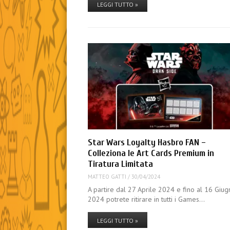
LEGGI TUTTO »
Star Wars Loyalty Hasbro FAN –
Colleziona le Art Cards Premium in
Tiratura Limitata
MATTEO GATTI
/
30/04/2024
A partire dal 27 Aprile 2024 e fino al 16 Giu
2024 potrete ritirare in tutti i Games…
LEGGI TUTTO »