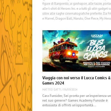
figure di Banpresto, ai gashapon, alle tazze, portac
alle t-shirt di Heroes Inc. e a tutti gli altri gadge
oltre alle saghe cinematografiche preferite. Da F
e Marvel, Dragon Ball, Naruto, One Piece, My He
Viaggia con noi verso il Lucca Comics &
Games 2024
MATTEO GATTI
/
06/09/2024
Carə Funsider, Sei prontə per un’esperienza un
nel suo genere? Games Academy Funside è
entusiasta di offrirti un’opportunità…