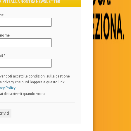
RIVITI ALLA NOSTRA NEWSLETTER
me
gnome
il
*
ivendoti accetti le condizioni sulla gestione
a privacy che puoi leggere a questo link:
acy Policy
ai disiscriverti quando vorrai.