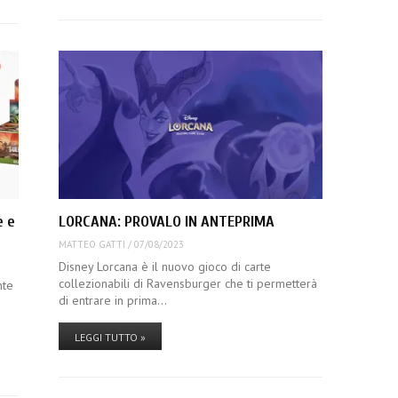
e e
LORCANA: PROVALO IN ANTEPRIMA
MATTEO GATTI
/
07/08/2023
Disney Lorcana è il nuovo gioco di carte
collezionabili di Ravensburger che ti permetterà
nte
di entrare in prima…
LEGGI TUTTO »