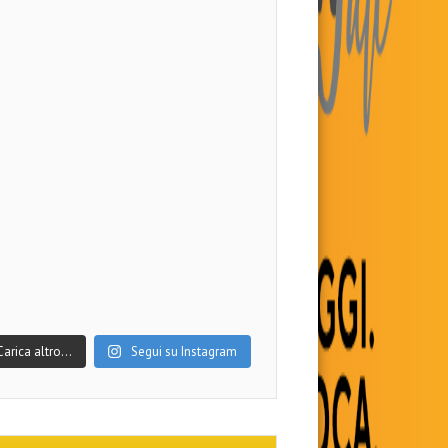
Carica altro…
Segui su Instagram