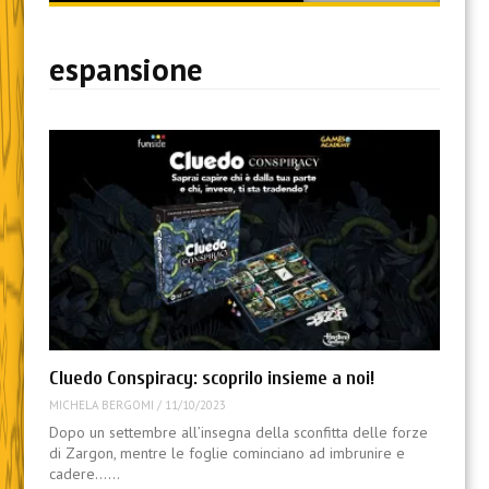
content
espansione
Cluedo Conspiracy: scoprilo insieme a noi!
MICHELA BERGOMI
/
11/10/2023
Dopo un settembre all’insegna della sconfitta delle forze
di Zargon, mentre le foglie cominciano ad imbrunire e
cadere……