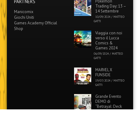
PARTNERS
Pokémon
Trading Day: 13 –
14 Settembre
Manicomix
Giochi Uniti
10/09/2024
/
MATTEO
GATTI
Games Academy Official
Shop
Viaggia con noi
verso il Lucca
Comics &
Games 2024
06/09/2024
/
MATTEO
GATTI
MARVEL X
FUNSIDE
19/07/2024
/
MATTEO
GATTI
Grande Evento
DEMO di
“Betrayal: Deck
of Lost Souls” in
tutti i Funside e Games
Academy!
26/06/2024
/
MATTEO
GATTI