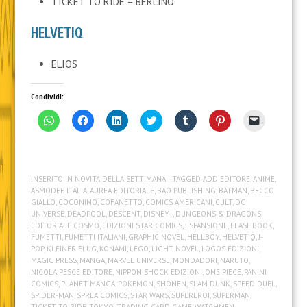
TICKET TO RIDE – BERLINO
HELVETIQ
ELIOS
Condividi:
F
F
F
F
F
F
F
a
a
a
a
a
a
a
i
i
i
i
i
i
i
c
c
c
c
c
c
c
l
l
l
l
l
l
l
i
i
i
i
i
i
i
c
c
c
c
c
c
c
INSERITO IN
NOVITÀ DELLA SETTIMANA
| TAGGED
ADD EDITORE
,
ANIME
,
p
p
q
q
q
q
p
e
e
u
u
u
u
e
ASMODEE ITALIA
,
AUREA EDITORIALE
,
BAO PUBLISHING
,
BATMAN
,
BECCO
r
r
i
i
i
i
r
GIALLO
,
COCONINO
,
COFANETTO
,
COMICS AMERICANI
,
CULT
,
DC
c
c
p
p
p
p
i
UNIVERSE
,
DEADPOOL
,
DESCENT
,
DISNEY+
,
DUNGEONS & DRAGONS
,
o
o
e
e
e
e
n
n
n
r
r
r
r
v
EDITORIALE COSMO
,
EDIZIONI STAR COMICS
,
ESPANSIONE
,
FLASHBOOK
,
d
d
c
c
c
c
i
FUMETTI
,
FUMETTI ITALIANI
,
GRAPHIC NOVEL
,
HELLBOY
,
HELVETIQ
,
J-
i
i
o
o
o
o
a
POP
,
KLEINER FLUG
,
KONAMI
,
LEGO
,
LIGHT NOVEL
,
LOGOS EDIZIONI
,
v
v
n
n
n
n
r
i
i
d
d
d
d
e
MAGIC PRESS
,
MANGA
,
MARVEL UNIVERSE
,
MONDADORI
,
NARUTO
,
d
d
i
i
i
i
u
NICOLA PESCE EDITORE
,
NIPPON SHOCK EDIZIONI
,
ONE PIECE
,
PANINI
e
e
v
v
v
v
n
COMICS
,
PLANET MANGA
,
POKEMON
,
SHONEN
,
SLAM DUNK
,
SPEED DUEL
,
r
r
i
i
i
i
l
SPIDER-MAN
,
SPREA COMICS
,
STAR WARS
,
SUPEREROI
,
SUPERMAN
,
e
e
d
d
d
d
i
s
s
e
e
e
e
n
TICKET TO RIDE
,
TOKYO
,
TRADING CARD GAME
,
WATCHMEN