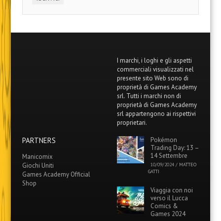
I marchi, i loghi e gli aspetti
commerciali visualizzati nel
presente sito Web sono di
proprietà di Games Academy
srl. Tutti i marchi non di
proprietà di Games Academy
srl appartengono ai rispettivi
proprietari.
PARTNERS
Pokémon
Trading Day: 13 –
14 Settembre
Manicomix
Giochi Uniti
10/09/2024
/
MATTEO
GATTI
Games Academy Official
Shop
Viaggia con noi
verso il Lucca
Comics &
Games 2024