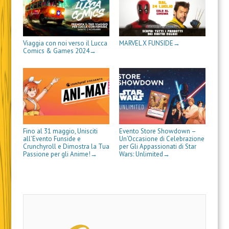
)
)
t
r
a
s
a
r
a
)
t
f
a
)
r
i
)
a
n
)
e
s
t
Viaggia con noi verso il Lucca
MARVEL X FUNSIDE
→
r
Comics & Games 2024
→
a
)
Fino al 31 maggio, Unisciti
Evento Store Showdown –
all’Evento Funside e
Un’Occasione di Celebrazione
Crunchyroll e Dimostra la Tua
per Gli Appassionati di Star
Passione per gli Anime!
Wars: Unlimited
→
→