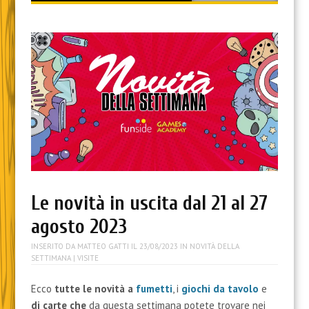
content
Le novità in uscita dal 21 al 27
agosto 2023
INSERITO DA
MATTEO GATTI
IL
23/08/2023
IN
NOVITÀ DELLA
SETTIMANA
| VISITE
Ecco
tutte le novità a
fumetti
, i
giochi da tavolo
e
di carte
che
da questa settimana potete trovare nei