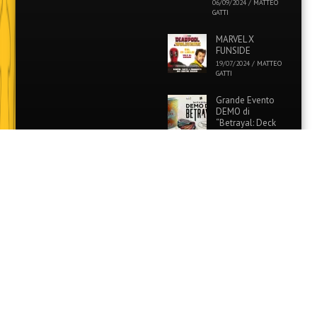
06/09/2024
/
MATTEO
GATTI
MARVEL X
FUNSIDE
19/07/2024
/
MATTEO
GATTI
Grande Evento
DEMO di
“Betrayal: Deck
of Lost Souls” in
tutti i Funside e Games
Academy!
26/06/2024
/
MATTEO
GATTI
Evento Speciale:
Colora i tuoi
Pokémon
preferiti con
Funside e Games Academy!
12/06/2024
/
MATTEO
GATTI
©2013 Games Academy srl - PARTITA IVA: 03077671208 - Via IV