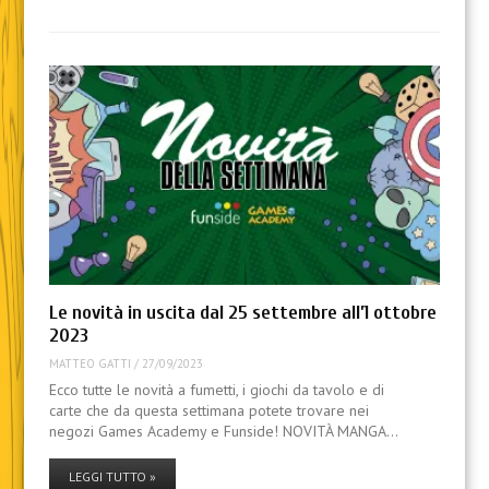
Le novità in uscita dal 25 settembre all’1 ottobre
2023
MATTEO GATTI
/
27/09/2023
Ecco tutte le novità a fumetti, i giochi da tavolo e di
carte che da questa settimana potete trovare nei
negozi Games Academy e Funside! NOVITÀ MANGA…
LEGGI TUTTO »