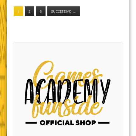
1
2
3
SUCCESSIVO
→