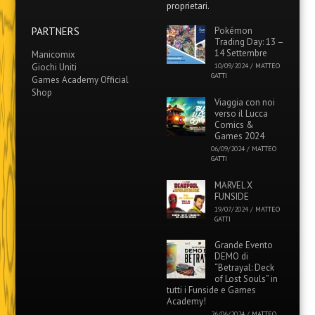
proprietari.
PARTNERS
Pokémon
Trading Day: 13 –
14 Settembre
Manicomix
Giochi Uniti
10/09/2024
/
MATTEO
GATTI
Games Academy Official
Shop
Viaggia con noi
verso il Lucca
Comics &
Games 2024
06/09/2024
/
MATTEO
GATTI
MARVEL X
FUNSIDE
19/07/2024
/
MATTEO
GATTI
Grande Evento
DEMO di
“Betrayal: Deck
of Lost Souls” in
tutti i Funside e Games
Academy!
26/06/2024
/
MATTEO