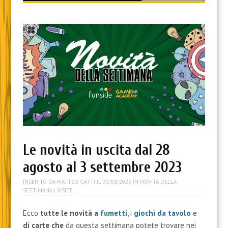
content
Le novità in uscita dal 28
agosto al 3 settembre 2023
INSERITO DA
MATTEO GATTI
IL
30/08/2023
IN
NOVITÀ DELLA
SETTIMANA
| VISITE
Ecco
tutte le novità a
fumetti
, i
giochi da tavolo
e
di carte
che
da questa settimana potete trovare nei