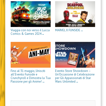
r
a
)
t
f
a
)
r
i
)
a
n
)
e
s
t
r
a
)
Viaggia con noi verso il Lucca
MARVEL X FUNSIDE
→
Comics & Games 2024
→
Fino al 31 maggio, Unisciti
Evento Store Showdown –
all’Evento Funside e
Un’Occasione di Celebrazione
Crunchyroll e Dimostra la Tua
per Gli Appassionati di Star
Passione per gli Anime!
Wars: Unlimited
→
→