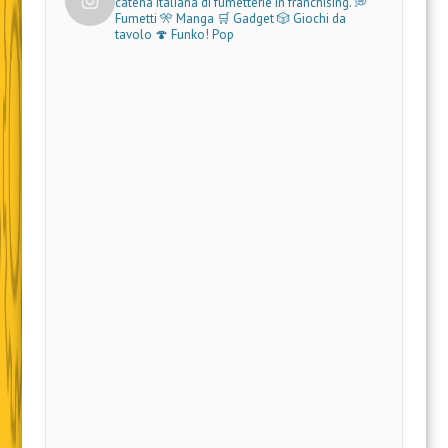
catena italiana di fumetterie in franchising.
💭
Fumetti 🎌 Manga 🛒 Gadget
🎲 Giochi da
tavolo 🍄 Funko! Pop