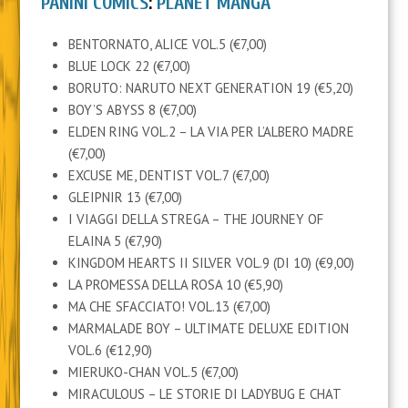
PANINI COMICS
:
PLANET MANGA
BENTORNATO, ALICE VOL.5 (€7,00)
BLUE LOCK 22 (€7,00)
BORUTO: NARUTO NEXT GENERATION 19 (€5,20)
BOY’S ABYSS 8 (€7,00)
ELDEN RING VOL.2 – LA VIA PER L’ALBERO MADRE
(€7,00)
EXCUSE ME, DENTIST VOL.7 (€7,00)
GLEIPNIR 13 (€7,00)
I VIAGGI DELLA STREGA – THE JOURNEY OF
ELAINA 5 (€7,90)
KINGDOM HEARTS II SILVER VOL.9 (DI 10) (€9,00)
LA PROMESSA DELLA ROSA 10 (€5,90)
MA CHE SFACCIATO! VOL.13 (€7,00)
MARMALADE BOY – ULTIMATE DELUXE EDITION
VOL.6 (€12,90)
MIERUKO-CHAN VOL.5 (€7,00)
MIRACULOUS – LE STORIE DI LADYBUG E CHAT