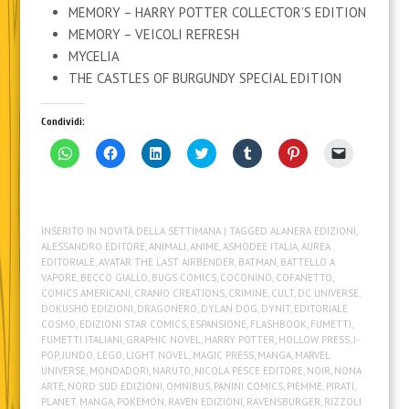
MEMORY – HARRY POTTER COLLECTOR’S EDITION
MEMORY – VEICOLI REFRESH
MYCELIA
THE CASTLES OF BURGUNDY SPECIAL EDITION
Condividi:
F
F
F
F
F
F
F
a
a
a
a
a
a
a
i
i
i
i
i
i
i
c
c
c
c
c
c
c
l
l
l
l
l
l
l
i
i
i
i
i
i
i
c
c
c
c
c
c
c
INSERITO IN
NOVITÀ DELLA SETTIMANA
| TAGGED
ALANERA EDIZIONI
,
p
p
q
q
q
q
p
e
e
u
u
u
u
e
ALESSANDRO EDITORE
,
ANIMALI
,
ANIME
,
ASMODEE ITALIA
,
AUREA
r
r
i
i
i
i
r
EDITORIALE
,
AVATAR THE LAST AIRBENDER
,
BATMAN
,
BATTELLO A
c
c
p
p
p
p
i
VAPORE
,
BECCO GIALLO
,
BUGS COMICS
,
COCONINO
,
COFANETTO
,
o
o
e
e
e
e
n
n
n
r
r
r
r
v
COMICS AMERICANI
,
CRANIO CREATIONS
,
CRIMINE
,
CULT
,
DC UNIVERSE
,
d
d
c
c
c
c
i
DOKUSHO EDIZIONI
,
DRAGONERO
,
DYLAN DOG
,
DYNIT
,
EDITORIALE
i
i
o
o
o
o
a
COSMO
,
EDIZIONI STAR COMICS
,
ESPANSIONE
,
FLASHBOOK
,
FUMETTI
,
v
v
n
n
n
n
r
i
i
d
d
d
d
e
FUMETTI ITALIANI
,
GRAPHIC NOVEL
,
HARRY POTTER
,
HOLLOW PRESS
,
J-
d
d
i
i
i
i
u
POP
,
JUNDO
,
LEGO
,
LIGHT NOVEL
,
MAGIC PRESS
,
MANGA
,
MARVEL
e
e
v
v
v
v
n
UNIVERSE
,
MONDADORI
,
NARUTO
,
NICOLA PESCE EDITORE
,
NOIR
,
NONA
r
r
i
i
i
i
l
ARTE
,
NORD SUD EDIZIONI
,
OMNIBUS
,
PANINI COMICS
,
PIEMME
,
PIRATI
,
e
e
d
d
d
d
i
s
s
e
e
e
e
n
PLANET MANGA
,
POKEMON
,
RAVEN EDIZIONI
,
RAVENSBURGER
,
RIZZOLI