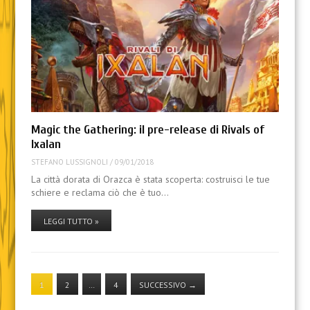
Magic the Gathering: il pre-release di Rivals of
Ixalan
STEFANO LUSSIGNOLI
/
09/01/2018
La città dorata di Orazca è stata scoperta: costruisci le tue
schiere e reclama ciò che è tuo…
LEGGI TUTTO »
1
2
…
4
SUCCESSIVO
→