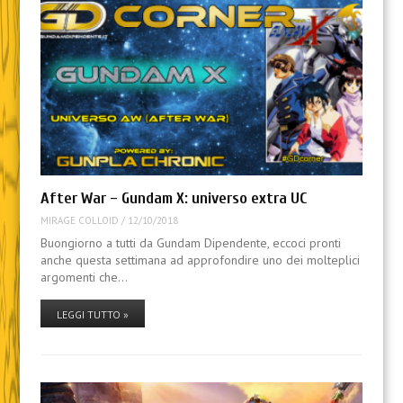
After War – Gundam X: universo extra UC
MIRAGE COLLOID
/
12/10/2018
Buongiorno a tutti da Gundam Dipendente, eccoci pronti
anche questa settimana ad approfondire uno dei molteplici
argomenti che…
LEGGI TUTTO »