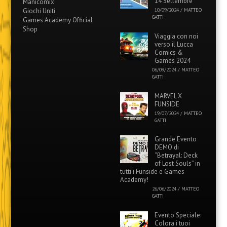
14 Settembre
Manicomix
Giochi Uniti
10/09/2024
/
MATTEO
GATTI
Games Academy Official
Shop
Viaggia con noi
verso il Lucca
Comics &
Games 2024
06/09/2024
/
MATTEO
GATTI
MARVEL X
FUNSIDE
19/07/2024
/
MATTEO
GATTI
Grande Evento
DEMO di
“Betrayal: Deck
of Lost Souls” in
tutti i Funside e Games
Academy!
26/06/2024
/
MATTEO
GATTI
Evento Speciale:
Colora i tuoi