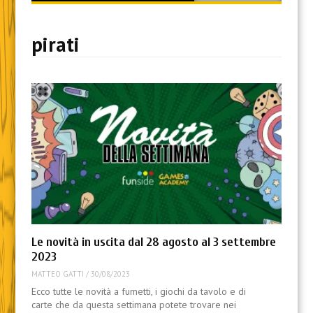
content
pirati
Le novità in uscita dal 28 agosto al 3 settembre
2023
MATTEO GATTI
/
30/08/2023
Ecco tutte le novità a fumetti, i giochi da tavolo e di
carte che da questa settimana potete trovare nei