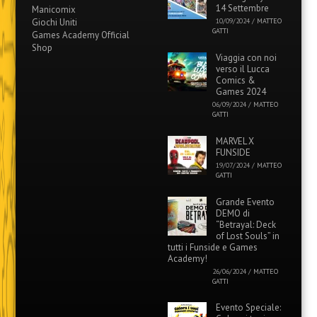
14 Settembre
Manicomix
Giochi Uniti
10/09/2024
/
MATTEO
GATTI
Games Academy Official
Shop
Viaggia con noi
verso il Lucca
Comics &
Games 2024
06/09/2024
/
MATTEO
GATTI
MARVEL X
FUNSIDE
19/07/2024
/
MATTEO
GATTI
Grande Evento
DEMO di
“Betrayal: Deck
of Lost Souls” in
tutti i Funside e Games
Academy!
26/06/2024
/
MATTEO
GATTI
Evento Speciale: