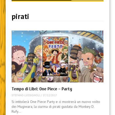
content
pirati
Tempo di Libri: One Piece – Party
STEFANO LUSSIGNOLI
/
17/12/2017
Si intitolerà One Piece Party e ci mostrerà un nuovo volto
dei Mugiwara, la ciurma di pirati guidata da Monkey D.
Rufy…