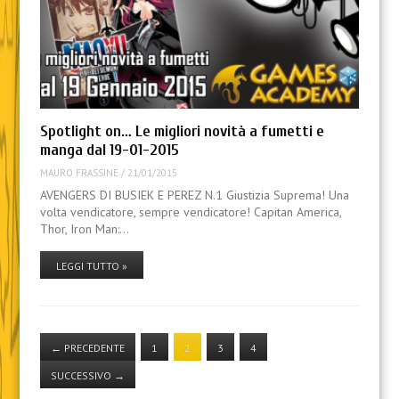
Spotlight on… Le migliori novità a fumetti e
manga dal 19-01-2015
MAURO FRASSINE
/
21/01/2015
AVENGERS DI BUSIEK E PEREZ N.1 Giustizia Suprema! Una
volta vendicatore, sempre vendicatore! Capitan America,
Thor, Iron Man:…
LEGGI TUTTO »
←
PRECEDENTE
1
2
3
4
SUCCESSIVO
→