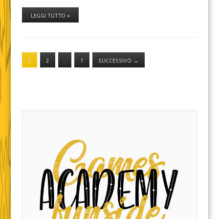
LEGGI TUTTO »
1
2
…
7
SUCCESSIVO
→