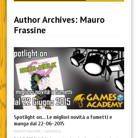
content
Author Archives:
Mauro
Frassine
Spotlight on… Le migliori novità a fumetti e
manga dal 22-06-2015
MAURO FRASSINE
/
24/06/2015