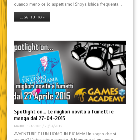
quando meno ce lo aspettiamo! Shoya Ishida frequenta…
LEGGI TUTTO »
Spotlight on… Le migliori novità a fumetti e
manga dal 27-04-2015
MAURO FRASSINE
/
29/04/2015
AVVENTURE DI UN UOMO IN PIGIAMA Un sogno che si
avvera? L’attesissimo seguito di Memorie di un uomo…