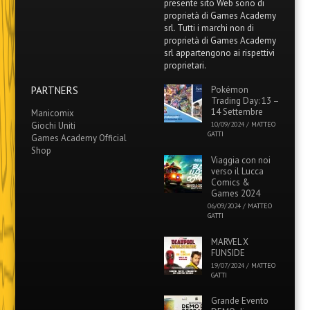
presente sito Web sono di
proprietà di Games Academy
srl. Tutti i marchi non di
proprietà di Games Academy
srl appartengono ai rispettivi
proprietari.
PARTNERS
Pokémon
Trading Day: 13 –
14 Settembre
Manicomix
Giochi Uniti
10/09/2024
/
MATTEO
GATTI
Games Academy Official
Shop
Viaggia con noi
verso il Lucca
Comics &
Games 2024
06/09/2024
/
MATTEO
GATTI
MARVEL X
FUNSIDE
19/07/2024
/
MATTEO
GATTI
Grande Evento