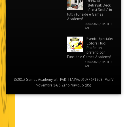
DEMO di
“Betrayal: Deck
of Lost Souls” in
tutti i Funside e Games
Academy!
26/06/2024
/
MATTEO
GATTI
Evento Speciale:
Colora i tuoi
Pokémon
preferiti con
Funside e Games Academy!
12/06/2024
/
MATTEO
GATTI
©2013 Games Academy srl - PARTITA IVA: 03077671208 - Via IV
Novembre 14, S.Zeno Naviglio (BS)
Menu