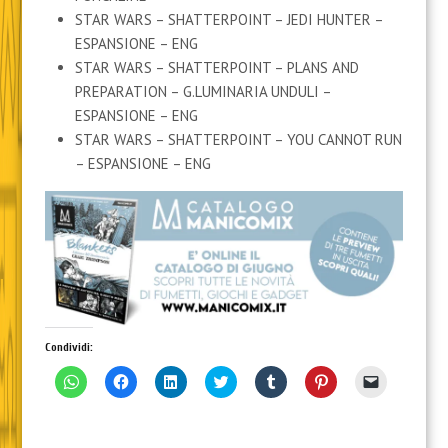
STAR WARS – SHATTERPOINT – JEDI HUNTER –
ESPANSIONE – ENG
STAR WARS – SHATTERPOINT – PLANS AND
PREPARATION – G.LUMINARIA UNDULI –
ESPANSIONE – ENG
STAR WARS – SHATTERPOINT – YOU CANNOT RUN
– ESPANSIONE – ENG
Condividi:
F
F
F
F
F
F
F
a
a
a
a
a
a
a
i
i
i
i
i
i
i
c
c
c
c
c
c
c
l
l
l
l
l
l
l
i
i
i
i
i
i
i