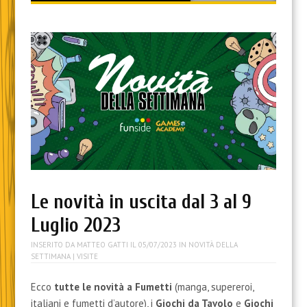
content
Le novità in uscita dal 3 al 9
Luglio 2023
INSERITO DA
MATTEO GATTI
IL
05/07/2023
IN
NOVITÀ DELLA
SETTIMANA
| VISITE
Ecco
tutte le novità a Fumetti
(manga, supereroi,
italiani e fumetti d’autore), i
Giochi da Tavolo
e
Giochi