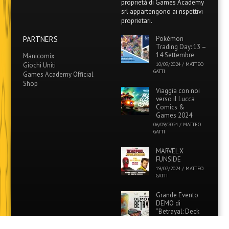
proprietà di Games Academy
srl appartengono ai rispettivi
proprietari.
PARTNERS
Pokémon
Trading Day: 13 –
14 Settembre
Manicomix
Giochi Uniti
10/09/2024
/
MATTEO
GATTI
Games Academy Official
Shop
Viaggia con noi
verso il Lucca
Comics &
Games 2024
06/09/2024
/
MATTEO
GATTI
MARVEL X
FUNSIDE
19/07/2024
/
MATTEO
GATTI
Grande Evento
DEMO di
“Betrayal: Deck
of Lost Souls” in
tutti i Funside e Games