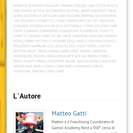
c
c
c
c
c
c
c
INSERITO IN
NOVITÀ DELLA SETTIMANA
| TAGGED
1000 VOLTE MEGLIO
p
p
q
q
q
q
p
e
e
u
u
u
u
e
PUBLISHING
,
ACTION
,
ALESSANDRO EDITORE
,
ANIME
,
ASMODEE ITALIA
,
r
r
i
i
i
i
r
AUREA EDITORIALE
,
AVENGERS
,
AWE EDIZIONI
,
BATMAN
,
BLOODBORNE
,
c
c
p
p
p
p
i
CNR EDIZIONI
,
COFANETTO
,
COMICS AMERICANI
,
CULT
,
DC UNIVERSE
,
o
o
e
e
e
e
n
n
n
r
r
r
r
v
DOKUSHO EDIZIONI
,
DYLAN DOG
,
EDITORIALE COSMO
,
EDIZIONI STAR
d
d
c
c
c
c
i
COMICS
,
EINAUDI
,
ESPANSIONE
,
EVANGELION
,
FLASHBOOK
,
FUMETTI
,
i
i
o
o
o
o
a
FUMETTI ITALIANI
,
FUMETTO DEL MESE
,
GIAPPONE
,
GIGACIAO
,
GRAPHIC
v
v
n
n
n
n
r
i
i
d
d
d
d
e
NOVEL
,
HARRY POTTER
,
IL SIGNORE DEGLI ANELLI
,
ISHI PUBLISHING
,
J-
d
d
i
i
i
i
u
POP
,
JUNDO
,
KAPPALAB
,
LCG
,
LEGACY
,
LEGO
,
LIGHT NOVEL
,
LIMITED
e
e
v
v
v
v
n
EDITION
,
MAGIC PRESS
,
MANGA
,
MANICOMIX
,
MARVEL UNIVERSE
,
r
r
i
i
i
i
l
MONDADORI
,
MOSTRI
,
NINJA
,
NONA ARTE
,
NUI NUI
,
PANINI COMICS
,
e
e
d
d
d
d
i
s
s
e
e
e
e
n
PIRATI
,
PLANET MANGA
,
POKEMON
,
SALANI
,
SERGIO BONELLI EDITORE
,
u
u
r
r
r
r
k
SPIDER-MAN
,
SPREA COMICS
,
STAR WARS
,
SUPEREROI
,
TOKYO
,
W
F
e
e
e
e
a
TOSHOKAN
,
TRADING CARD GAME
h
a
s
s
s
s
u
a
c
u
u
u
u
n
t
e
L
T
T
P
a
s
b
i
w
u
i
m
A
o
n
i
m
n
i
p
o
k
t
b
t
c
L`Autore
p
k
e
t
l
e
o
(
(
d
e
r
r
v
S
S
I
r
(
e
i
i
i
n
(
S
s
a
a
a
(
S
i
t
e
Matteo Gatti
p
p
S
i
a
(
-
r
r
i
a
p
S
m
Matteo è il Franchising Coordinator di
e
e
a
p
r
i
a
i
i
p
r
e
a
i
Games Academy, Nerd a 360° cerca di
n
n
r
e
i
p
l