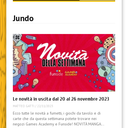
content
Jundo
Le novità in uscita dal 20 al 26 novembre 2023
MATTEO GATTI
/
22/11/2023
Ecco tutte le novità a fumetti, i giochi da tavolo e di
carte che da questa settimana potete trovare nei
negozi Games Academy e Funside! NOVITÀ MANGA…