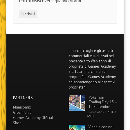
Potrai disiscriverti quando vorrai.
I marchi, i loghi e gli aspetti
commerciali visualizzati nel
presente sito Web sono di
proprietà di Games Academy
srl. Tutti i marchi non di
proprietà di Games Academy
srl appartengono ai rispettivi
proprietari.
PARTNERS
Pokémon
Trading Day: 13 –
14 Settembre
Manicomix
Giochi Uniti
10/09/2024
/
MATTEO
GATTI
Games Academy Official
Shop
Viaggia con noi