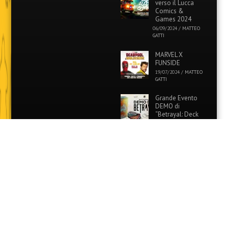
verso il Lucca
Comics &
Games 2024
06/09/2024
/
MATTEO
GATTI
MARVEL X
FUNSIDE
19/07/2024
/
MATTEO
GATTI
Grande Evento
DEMO di
“Betrayal: Deck
of Lost Souls” in
tutti i Funside e Games
Academy!
26/06/2024
/
MATTEO
GATTI
Evento Speciale:
Colora i tuoi
Pokémon
preferiti con
Funside e Games Academy!
12/06/2024
/
MATTEO
GATTI