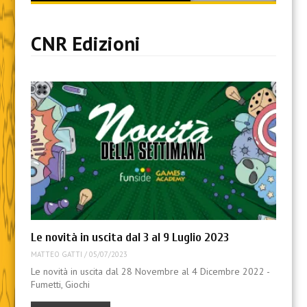
content
CNR Edizioni
Le novità in uscita dal 3 al 9 Luglio 2023
MATTEO GATTI
/
05/07/2023
Le novità in uscita dal 28 Novembre al 4 Dicembre 2022 -
Fumetti, Giochi