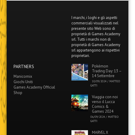
I marchi, i loghi e gli aspetti
commerciali visualizzati nel
presente sito Web sono di
proprietà di Games Academy
srl. Tutti i marchi non di
proprietà di Games Academy
srl appartengono ai rispettivi
proprietari.
PARTNERS
Pokémon
Trading Day: 13 –
14 Settembre
Manicomix
Giochi Uniti
10/09/2024
/
MATTEO
GATTI
Games Academy Official
Shop
Viaggia con noi
verso il Lucca
Comics &
Games 2024
06/09/2024
/
MATTEO
GATTI
MARVEL X