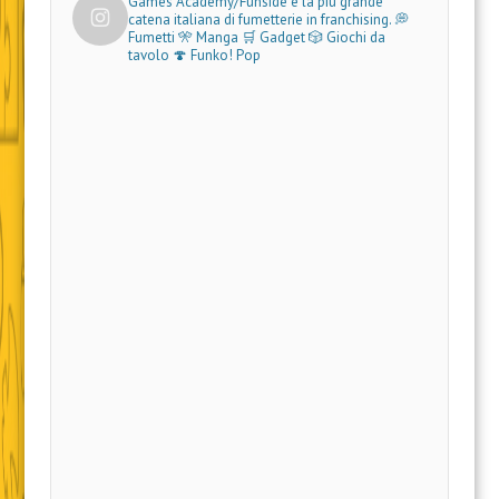
Games Academy/Funside è la più grande
catena italiana di fumetterie in franchising.
💭
Fumetti 🎌 Manga 🛒 Gadget
🎲 Giochi da
tavolo 🍄 Funko! Pop