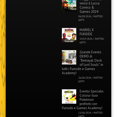
verso il Lucca
Comics &
Games 2024
06/09/2024
/
MATTEO
GATTI
MARVEL X
FUNSIDE
19/07/2024
/
MATTEO
GATTI
Grande Evento
DEMO di
“Betrayal: Deck
of Lost Souls” in
tutti i Funside e Games
Academy!
26/06/2024
/
MATTEO
GATTI
Evento Speciale:
Colora i tuoi
Pokémon
preferiti con
Funside e Games Academy!
12/06/2024
/
MATTEO
GATTI