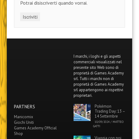
Potrai disiscriverti quando vorrai.
I marchi, i loghi e gli aspetti
commerciali visualizzati nel
presente sito Web sono di
proprietà di Games Academy
srl. Tutti i marchi non di
proprietà di Games Academy
srl appartengono ai rispettivi
proprietari.
PARTNERS
Pokémon
Trading Day: 13 –
14 Settembre
Manicomix
Giochi Uniti
10/09/2024
/
MATTEO
GATTI
Games Academy Official
Shop
Viaggia con noi