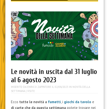
content
Le novità in uscita dal 31 luglio
al 6 agosto 2023
INSERITO DA
ENRICO ZAPPATORE
IL
02/08/2023
IN
NOVITÀ DELLA
SETTIMANA
| VISITE
Ecco
tutte le novità a
fumetti
, i
giochi da tavolo
e
di carte
che da questa settimana
potete trovare nei