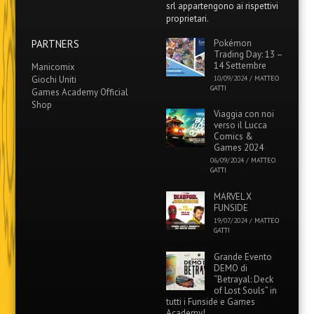
srl appartengono ai rispettivi
proprietari.
PARTNERS
Pokémon
Trading Day: 13 –
14 Settembre
Manicomix
Giochi Uniti
10/09/2024
/
MATTEO
GATTI
Games Academy Official
Shop
Viaggia con noi
verso il Lucca
Comics &
Games 2024
06/09/2024
/
MATTEO
GATTI
MARVEL X
FUNSIDE
19/07/2024
/
MATTEO
GATTI
Grande Evento
DEMO di
“Betrayal: Deck
of Lost Souls” in
tutti i Funside e Games
Academy!