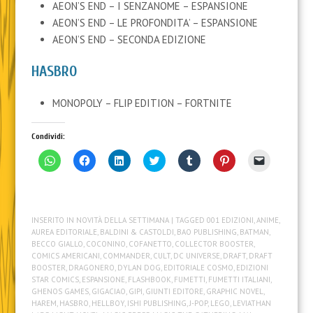
AEON’S END – I SENZANOME – ESPANSIONE
AEON’S END – LE PROFONDITA’ – ESPANSIONE
AEON’S END – SECONDA EDIZIONE
HASBRO
MONOPOLY – FLIP EDITION – FORTNITE
Condividi:
F
F
F
F
F
F
F
a
a
a
a
a
a
a
i
i
i
i
i
i
i
c
c
c
c
c
c
c
l
l
l
l
l
l
l
i
i
i
i
i
i
i
c
c
c
c
c
c
c
INSERITO IN
NOVITÀ DELLA SETTIMANA
| TAGGED
001 EDIZIONI
,
ANIME
,
p
p
q
q
q
q
p
e
e
u
u
u
u
e
AUREA EDITORIALE
,
BALDINI & CASTOLDI
,
BAO PUBLISHING
,
BATMAN
,
r
r
i
i
i
i
r
BECCO GIALLO
,
COCONINO
,
COFANETTO
,
COLLECTOR BOOSTER
,
c
c
p
p
p
p
i
COMICS AMERICANI
,
COMMANDER
,
CULT
,
DC UNIVERSE
,
DRAFT
,
DRAFT
o
o
e
e
e
e
n
n
n
r
r
r
r
v
BOOSTER
,
DRAGONERO
,
DYLAN DOG
,
EDITORIALE COSMO
,
EDIZIONI
d
d
c
c
c
c
i
STAR COMICS
,
ESPANSIONE
,
FLASHBOOK
,
FUMETTI
,
FUMETTI ITALIANI
,
i
i
o
o
o
o
a
GHENOS GAMES
,
GIGACIAO
,
GIPI
,
GIUNTI EDITORE
,
GRAPHIC NOVEL
,
v
v
n
n
n
n
r
i
i
d
d
d
d
e
HAREM
,
HASBRO
,
HELLBOY
,
ISHI PUBLISHING
,
J-POP
,
LEGO
,
LEVIATHAN