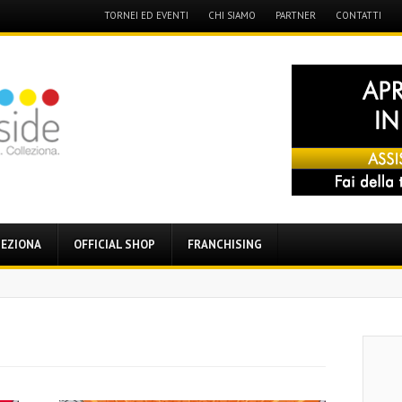
Menu
TORNEI ED EVENTI
CHI SIAMO
PARTNER
CONTATTI
Skip
to
content
EZIONA
OFFICIAL SHOP
FRANCHISING