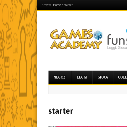
Browse:
Home
/
starter
Games Academy
Join the Fun Side!
Menu
Skip
NEGOZI
LEGGI
GIOCA
COLL
to
content
starter