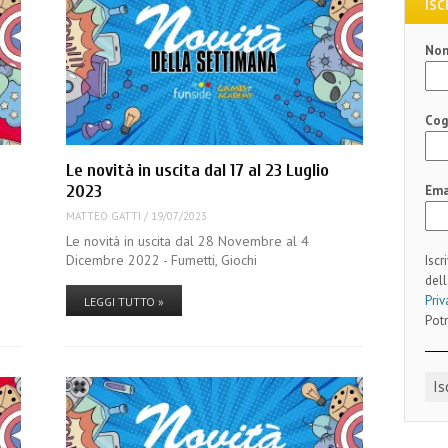
ISC
No
Co
Le novità in uscita dal 17 al 23 Luglio
2023
Ema
MATTEO GATTI
/
19/07/2023
Le novità in uscita dal 28 Novembre al 4
Dicembre 2022 - Fumetti, Giochi
Iscr
dell
Priv
LEGGI TUTTO »
Potr