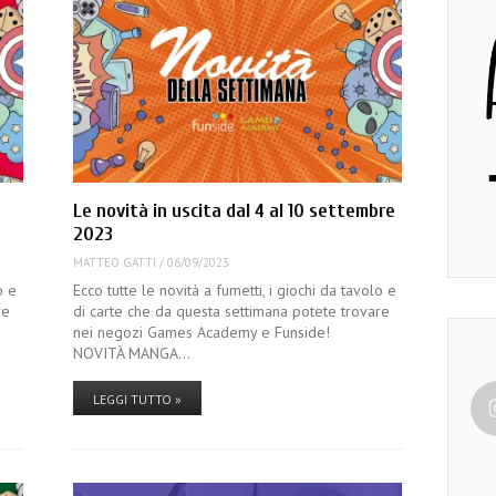
Le novità in uscita dal 4 al 10 settembre
2023
MATTEO GATTI
/
06/09/2023
o e
Ecco tutte le novità a fumetti, i giochi da tavolo e
re
di carte che da questa settimana potete trovare
nei negozi Games Academy e Funside!
NOVITÀ MANGA…
LEGGI TUTTO »