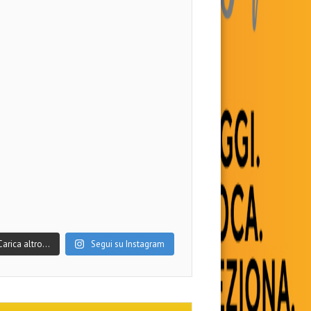
Carica altro…
Segui su Instagram