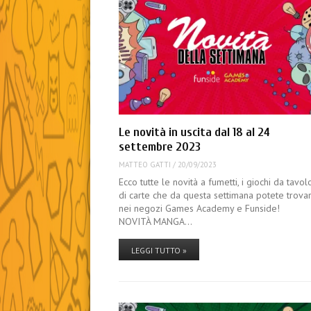
Le novità in uscita dal 18 al 24
settembre 2023
MATTEO GATTI
/
20/09/2023
Ecco tutte le novità a fumetti, i giochi da tavol
di carte che da questa settimana potete trova
nei negozi Games Academy e Funside!
NOVITÀ MANGA…
LEGGI TUTTO »