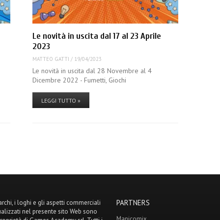
Le novità in uscita dal 17 al 23 Aprile
2023
MATTEO GATTI
/
19/04/2023
Le novità in uscita dal 28 Novembre al 4
Dicembre 2022 - Fumetti, Giochi
LEGGI TUTTO »
PARTNERS
archi, i loghi e gli aspetti commerciali
ualizzati nel presente sito Web sono
Manicomix