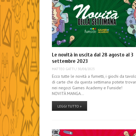
Le novità in uscita dal 28 agosto al 3
settembre 2023
MATTEO GATTI
/
30/08/2023
Ecco tutte le novità a fumetti, i giochi da tavol
di carte che da questa settimana potete trova
nei negozi Games Academy e Funside!
NOVITÀ MANGA…
LEGGI TUTTO »