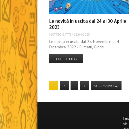
Le novità in uscita dal 24 al 30 Aprile
2023
MATTEO GATTI
/
26/04/2023
Le novità in uscita dal 28 Novembre al 4
Dicembre 2022 - Fumetti, Giochi
LEGGI TUTTO »
1
2
…
5
SUCCESSIVO
→
I m
vis