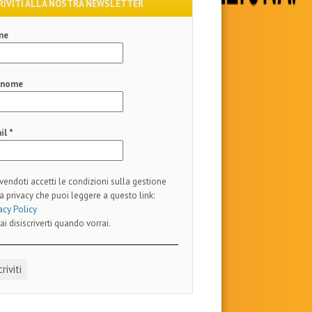
RIVITI ALLA NOSTRA NEWSLETTER
me
gnome
il
*
ivendoti accetti le condizioni sulla gestione
a privacy che puoi leggere a questo link:
acy Policy
ai disiscriverti quando vorrai.