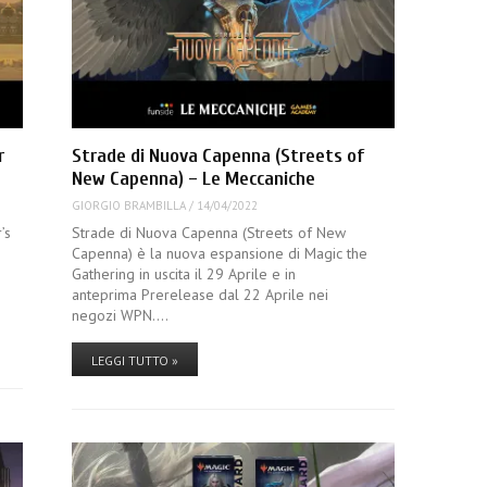
r
Strade di Nuova Capenna (Streets of
New Capenna) – Le Meccaniche
GIORGIO BRAMBILLA
/
14/04/2022
’s
Strade di Nuova Capenna (Streets of New
s
Capenna) è la nuova espansione di Magic the
Gathering in uscita il 29 Aprile e in
anteprima Prerelease dal 22 Aprile nei
negozi WPN.…
LEGGI TUTTO »