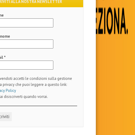
RIVITI ALLA NOSTRA NEWSLETTER
me
gnome
il
*
ivendoti accetti le condizioni sulla gestione
a privacy che puoi leggere a questo link:
acy Policy
ai disiscriverti quando vorrai.