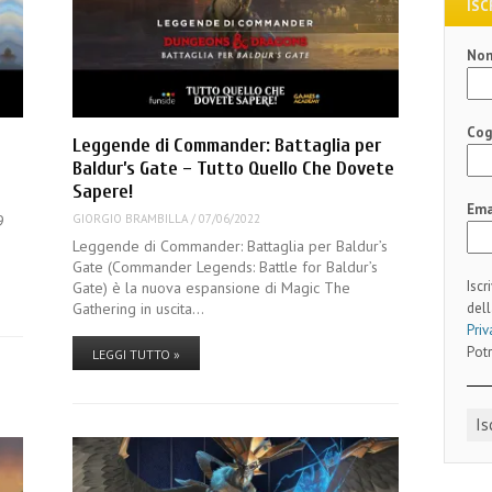
ISC
No
Co
Leggende di Commander: Battaglia per
Baldur’s Gate – Tutto Quello Che Dovete
Sapere!
Ema
9
GIORGIO BRAMBILLA
/
07/06/2022
Leggende di Commander: Battaglia per Baldur’s
Gate (Commander Legends: Battle for Baldur’s
Iscr
Gate) è la nuova espansione di Magic The
dell
Gathering in uscita…
Priv
Potr
LEGGI TUTTO »