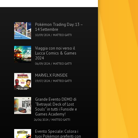
Pokémon Trading Day: 13 –
14 Settembre
10/09/2024
/
MATTEO GATTI
Viaggia con noi verso il
Lucca Comics & Games
2024
06/09/2024
/
MATTEO GATTI
MARVEL X FUNSIDE
19/07/2024
/
MATTEO GATTI
Grande Evento DEMO di
“Betrayal: Deck of Lost
Souls” in tutti i Funside e
Games Academy!
26/06/2024
/
MATTEO GATTI
Evento Speciale: Colora i
tuoi Pokémon preferiti con