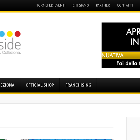
Menu
TORNEI ED EVENTI
CHI SIAMO
PARTNER
CONTATTI
Skip
to
content
EZIONA
OFFICIAL SHOP
FRANCHISING