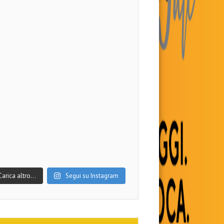
Carica altro…
Segui su Instagram