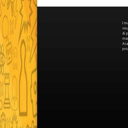
I m
vis
di 
mar
Aca
pro