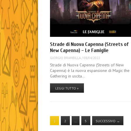
Strade di Nuova Capenna (Streets of
New Capenna) – Le Famiglie
GIORGIO BRAMBILLA
/
08/04/2022
Strade di Nuova Capenna (Streets of New
Capenna) è la nuova espansione di Magic the
Gathering in uscita…
LEGGI TUTTO »
1
2
…
5
SUCCESSIVO
→