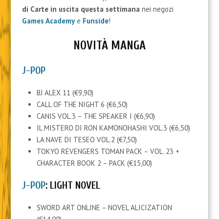
di Carte
in uscita questa settimana
nei negozi
Games Academy
e
Funside
!
NOVITÀ MANGA
J-POP
BJ ALEX 11 (€9,90)
CALL OF THE NIGHT 6 (€6,50)
CANIS VOL.3 – THE SPEAKER I (€6,90)
IL MISTERO DI RON KAMONOHASHI VOL.3 (€6,50)
LA NAVE DI TESEO VOL.2 (€7,50)
TOKYO REVENGERS TOMAN PACK – VOL. 23 +
CHARACTER BOOK 2 – PACK (€15,00)
J-POP
: LIGHT NOVEL
SWORD ART ONLINE – NOVEL ALICIZATION