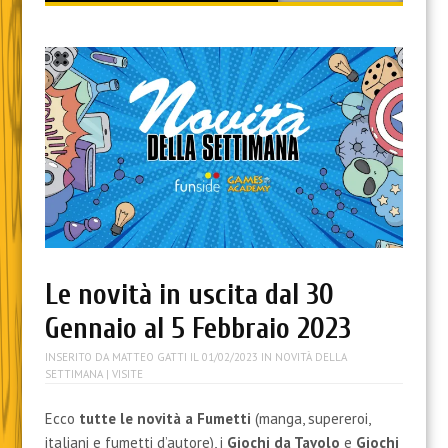
content
Le novità in uscita dal 30
Gennaio al 5 Febbraio 2023
INSERITO DA
MATTEO GATTI
IL
01/02/2023
IN
NOVITÀ DELLA
SETTIMANA
| VISITE
Ecco
tutte le novità a Fumetti
(manga, supereroi,
italiani e fumetti d’autore), i
Giochi da Tavolo
e
Giochi