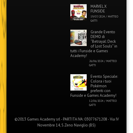
MARVEL X
FUNSIDE
19/07/2024
/
MATTEO
GATTI
Grande Evento
DEMO di
“Betrayal: Deck
of Lost Souls” in
tutti i Funside e Games
Academy!
26/06/2024
/
MATTEO
GATTI
Evento Speciale:
Colora i tuoi
Pokémon
preferiti con
Funside e Games Academy!
12/06/2024
/
MATTEO
GATTI
©2013 Games Academy srl - PARTITA IVA: 03077671208 - Via IV
Novembre 14, S.Zeno Naviglio (BS)
Menu