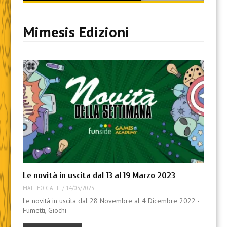
content
Mimesis Edizioni
Le novità in uscita dal 13 al 19 Marzo 2023
MATTEO GATTI
/
14/03/2023
Le novità in uscita dal 28 Novembre al 4 Dicembre 2022 -
Fumetti, Giochi