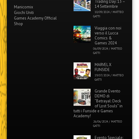
Trading Day: 13 –
14 Settembre
Manicomix
Giochi Uniti
10/09/2024
/
MATTEO
GATTI
Games Academy Official
Shop
Viaggia con noi
verso il Lucca
Comics &
Games 2024
06/09/2024
/
MATTEO
GATTI
MARVEL X
FUNSIDE
19/07/2024
/
MATTEO
GATTI
Grande Evento
DEMO di
“Betrayal: Deck
of Lost Souls” in
tutti i Funside e Games
Academy!
26/06/2024
/
MATTEO
GATTI
Evento Speciale: