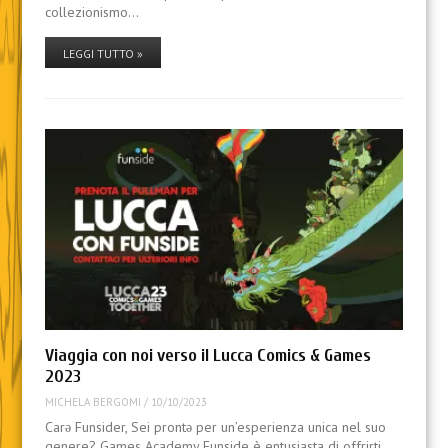
collezionismo…
LEGGI TUTTO »
Viaggia con noi verso il Lucca Comics & Games
2023
MICHELA BERGOMI
/
10/10/2023
Carə Funsider, Sei prontə per un’esperienza unica nel suo
genere? Games Academy Funside è entusiasta di offrirti