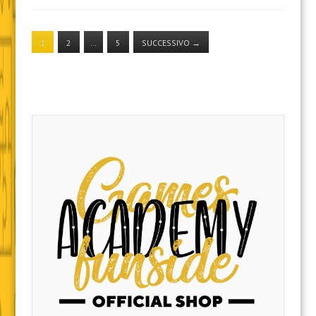
1
2
…
5
SUCCESSIVO
→