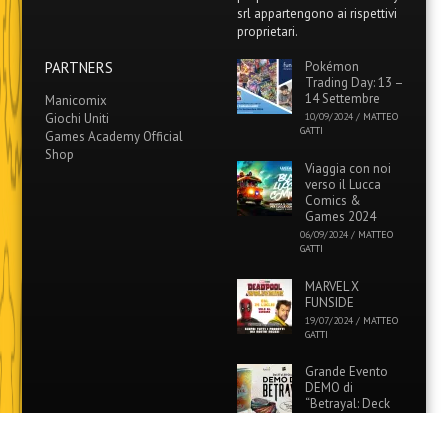
srl appartengono ai rispettivi
proprietari.
PARTNERS
Pokémon
Trading Day: 13 –
14 Settembre
Manicomix
Giochi Uniti
10/09/2024
/
MATTEO
GATTI
Games Academy Official
Shop
Viaggia con noi
verso il Lucca
Comics &
Games 2024
06/09/2024
/
MATTEO
GATTI
MARVEL X
FUNSIDE
19/07/2024
/
MATTEO
GATTI
Grande Evento
DEMO di
“Betrayal: Deck
of Lost Souls” in
tutti i Funside e Games