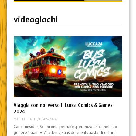
content
videogiochi
Viaggia con noi verso il Lucca Comics & Games
2024
MATTEO GATTI
/
06/09/2024
Carə Funsider, Sei prontə per un’esperienza unica nel suo
genere? Games Academy Funside è entusiasta di offrirti