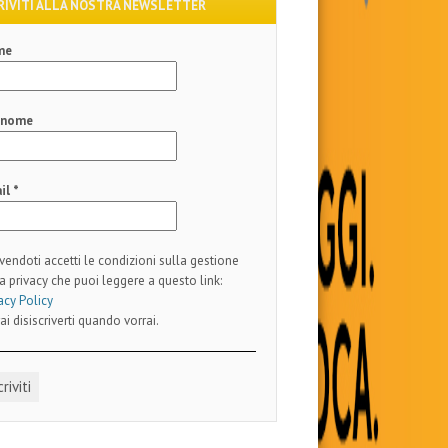
RIVITI ALLA NOSTRA NEWSLETTER
me
gnome
il
*
ivendoti accetti le condizioni sulla gestione
a privacy che puoi leggere a questo link:
acy Policy
ai disiscriverti quando vorrai.