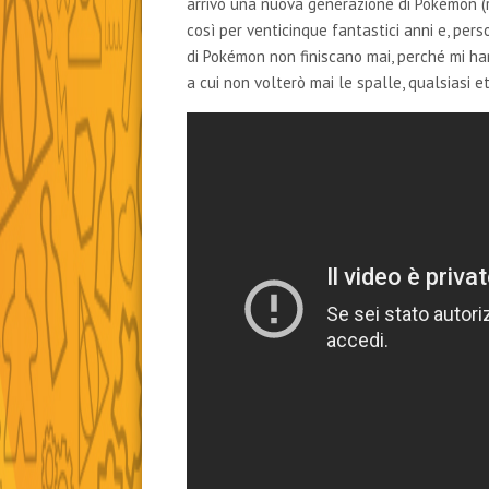
arrivò una nuova generazione di Pokémon (r
così per venticinque fantastici anni e, pe
di Pokémon non finiscano mai, perché mi h
a cui non volterò mai le spalle, qualsiasi et