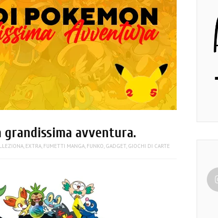
a grandissima avventura.
LLEZIONA
,
EXTRA
,
FUMETTI MANGA
,
FUNKO
,
GADGET
,
GIOCHI DI CARTE