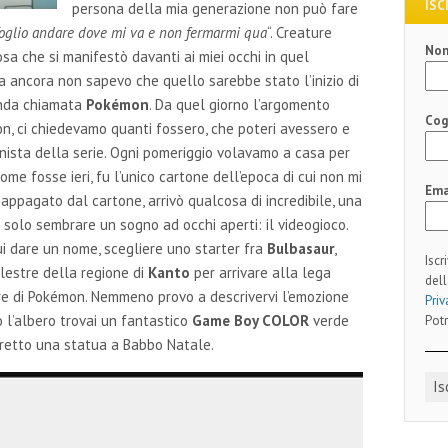
ISC
persona della mia generazione non può fare
oglio andare dove mi va e non fermarmi qua
“. Creature
No
cosa che si manifestò davanti ai miei occhi in quel
 ancora non sapevo che quello sarebbe stato l’inizio di
genda chiamata
Pokémon
. Da quel giorno l’argomento
Co
on, ci chiedevamo quanti fossero, che poteri avessero e
gonista della serie. Ogni pomeriggio volavamo a casa per
me fosse ieri, fu l’unico cartone dell’epoca di cui non mi
Ema
appagato dal cartone, arrivò qualcosa di incredibile, una
 solo sembrare un sogno ad occhi aperti: il videogioco.
 dare un nome, scegliere uno starter fra
Bulbasaur
,
Iscr
alestre della regione di
Kanto
per arrivare alla lega
dell
e di Pokémon. Nemmeno provo a descrivervi l’emozione
Priv
 l’albero trovai un fantastico
Game Boy COLOR
verde
Potr
 eretto una statua a Babbo Natale.