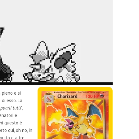
 pieno e si
di esso. La
pparli tutti
“,
enatori e
chi questo è
to qui, oh no, in
uito e a tre