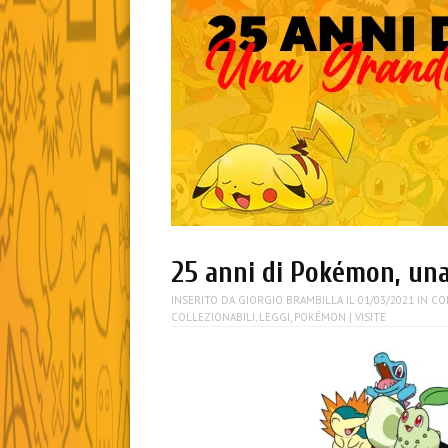
25 anni di Pokémon, un
INSERITO DA
GIORGIO BRAMBILLA
IL
01/03/2021
IN
CO
COLLEZIONABILI
,
LEGGI
,
POKÉMON
| VISITE