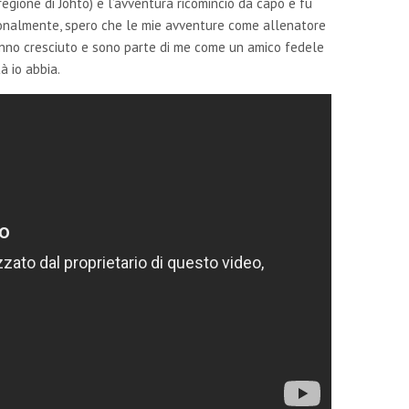
egione di Johto) e l’avventura ricominciò da capo e fu
rsonalmente, spero che le mie avventure come allenatore
anno cresciuto e sono parte di me come un amico fedele
à io abbia.