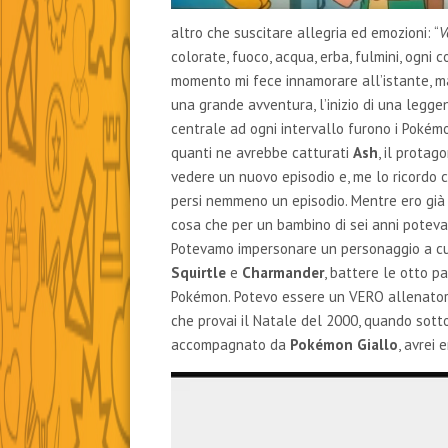
altro che suscitare allegria ed emozioni: “
V
colorate, fuoco, acqua, erba, fulmini, ogni 
momento mi fece innamorare all’istante, ma
una grande avventura, l’inizio di una leg
centrale ad ogni intervallo furono i Pokém
quanti ne avrebbe catturati
Ash
, il prota
vedere un nuovo episodio e, me lo ricordo co
persi nemmeno un episodio. Mentre ero già 
cosa che per un bambino di sei anni poteva
Potevamo impersonare un personaggio a cui
Squirtle
e
Charmander
, battere le otto p
Pokémon. Potevo essere un VERO allenator
che provai il Natale del 2000, quando sotto
accompagnato da
Pokémon Giallo
, avrei