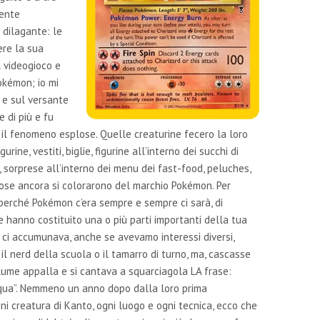
mente
 dilagante: le
re la sua
l videogioco e
okémon; io mi
 e sul versante
 di più e fu
il fenomeno esplose. Quelle creaturine fecero la loro
ne, vestiti, biglie, figurine all’interno dei succhi di
e, sorprese all’interno dei menu dei fast-food, peluches,
cose ancora si colorarono del marchio Pokémon. Per
perché Pokémon c’era sempre e sempre ci sarà, di
te hanno costituito una o più parti importanti della tua
 ci accumunava, anche se avevamo interessi diversi,
 il nerd della scuola o il tamarro di turno, ma, cascasse
olume appalla e si cantava a squarciagola LA frase:
qua”. Nemmeno un anno dopo dalla loro prima
 creatura di Kanto, ogni luogo e ogni tecnica, ecco che