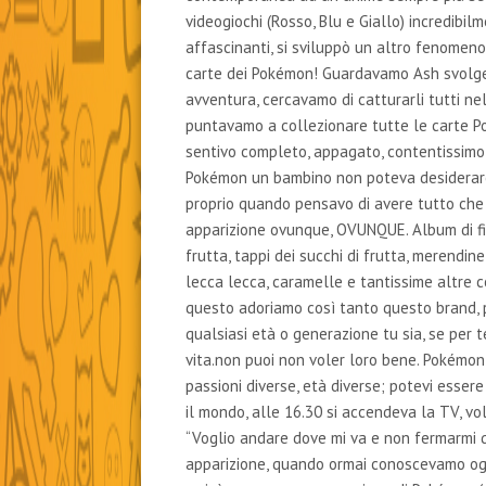
videogiochi (Rosso, Blu e Giallo) incredibil
affascinanti, si sviluppò un altro fenomeno
carte dei Pokémon! Guardavamo Ash svolge
avventura, cercavamo di catturarli tutti ne
puntavamo a collezionare tutte le carte P
sentivo completo, appagato, contentissimo
Pokémon un bambino non poteva desiderare
proprio quando pensavo di avere tutto che 
apparizione ovunque, OVUNQUE. Album di figuri
frutta, tappi dei succhi di frutta, merendin
lecca lecca, caramelle e tantissime altre 
questo adoriamo così tanto questo brand, 
qualsiasi età o generazione tu sia, se per 
vita.non puoi non voler loro bene. Pokémon
passioni diverse, età diverse; potevi essere
il mondo, alle 16.30 si accendeva la TV, v
“Voglio andare dove mi va e non fermarmi 
apparizione, quando ormai conoscevamo ogni