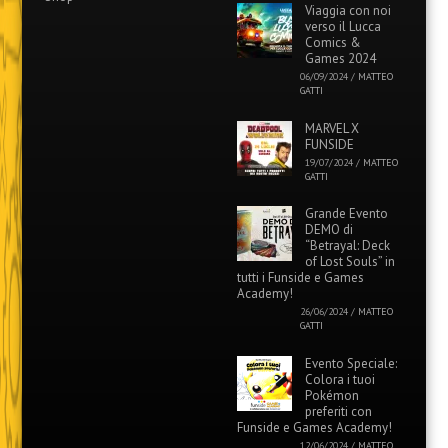
Viaggia con noi
verso il Lucca
Comics &
Games 2024
06/09/2024
/
MATTEO
GATTI
MARVEL X
FUNSIDE
19/07/2024
/
MATTEO
GATTI
Grande Evento
DEMO di
“Betrayal: Deck
of Lost Souls” in
tutti i Funside e Games
Academy!
26/06/2024
/
MATTEO
GATTI
Evento Speciale:
Colora i tuoi
Pokémon
preferiti con
Funside e Games Academy!
12/06/2024
/
MATTEO