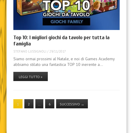
Top 10: I migliori giochi da tavolo per tutta la
famiglia
STEFANO LUSSIGNOLI
/
29/11/2017
Siamo ormai prossimi al Natale, e noi di Games Academy
abbiamo stilato una fantastica TOP 10 inerente a…
LEGGI TUTTO »
1
2
…
6
SUCCESSIVO
→