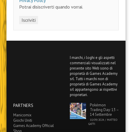
Privacy Policy
Potrai disiscriverti quando vorrai.
I marchi, i loghi e gli aspetti
commerciali visualizzati nel
presente sito Web sono di
proprietà di Games Academy
srl. Tutti i marchi non di
proprietà di Games Academy
srl appartengono ai rispettivi
proprietari.
PARTNERS
Pokémon
Trading Day: 13 –
14 Settembre
Manicomix
Giochi Uniti
10/09/2024
/
MATTEO
GATTI
Games Academy Official
Shop