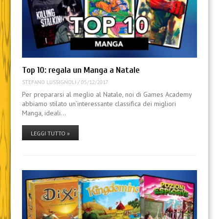
Top 10: regala un Manga a Natale
STEFANO LUSSIGNOLI
/
05/12/2017
Per prepararsi al meglio al Natale, noi di Games Academy
abbiamo stilato un’interessante classifica dei migliori
Manga, ideali…
LEGGI TUTTO »