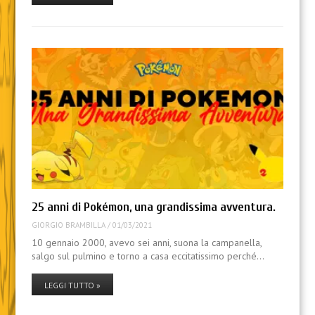
25 anni di Pokémon, una grandissima avventura.
GIORGIO BRAMBILLA
/
01/03/2021
10 gennaio 2000, avevo sei anni, suona la campanella,
salgo sul pulmino e torno a casa eccitatissimo perché…
LEGGI TUTTO »