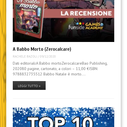
A Babbo Morto (Zerocalcare)
RACHELE BAZOLI
/
09/12/2020
Dati editoriali:A Babbo mortoZerocalcareBao Publishing,
202080 pagine, cartonato, a colori – 11,00 €ISBN:
9788832735512 Babbo Natale è morto.…
LEGGI TUTTO »