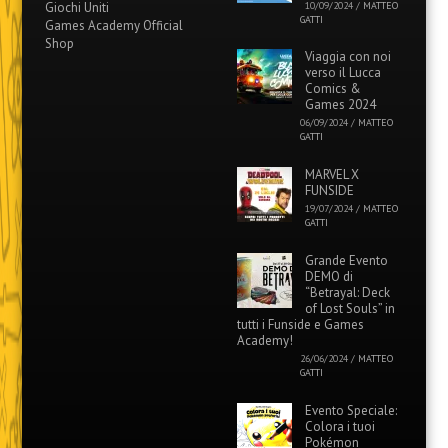
Giochi Uniti
10/09/2024
/
MATTEO
GATTI
Games Academy Official
Shop
Viaggia con noi
verso il Lucca
Comics &
Games 2024
06/09/2024
/
MATTEO
GATTI
MARVEL X
FUNSIDE
19/07/2024
/
MATTEO
GATTI
Grande Evento
DEMO di
“Betrayal: Deck
of Lost Souls” in
tutti i Funside e Games
Academy!
26/06/2024
/
MATTEO
GATTI
Evento Speciale:
Colora i tuoi
Pokémon