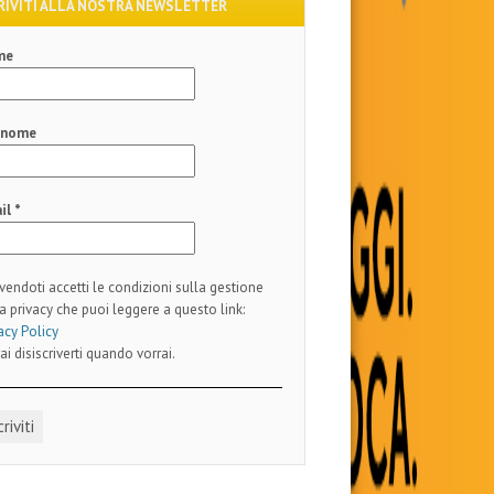
RIVITI ALLA NOSTRA NEWSLETTER
me
gnome
il
*
ivendoti accetti le condizioni sulla gestione
a privacy che puoi leggere a questo link:
acy Policy
ai disiscriverti quando vorrai.