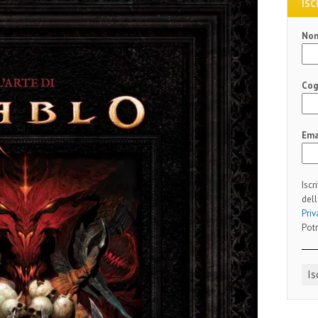
ISC
No
Co
Ema
Iscr
dell
Priv
Potr