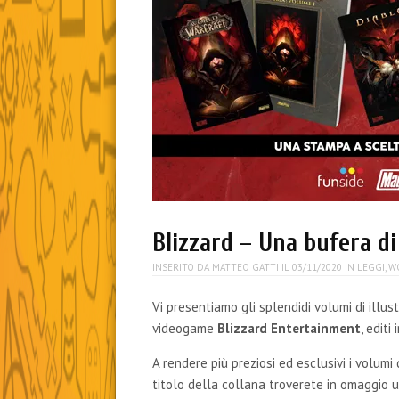
Blizzard – Una bufera d
INSERITO DA
MATTEO GATTI
IL
03/11/2020
IN
LEGGI
,
W
Vi presentiamo gli splendidi volumi di illustr
videogame
Blizzard Entertainment
, editi
A rendere più preziosi ed esclusivi i volumi 
titolo della collana troverete in omaggio