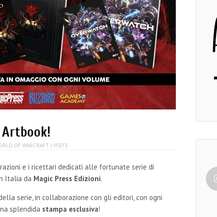
i Artbook!
ORLD OF WARCRAFT
| VISITE
azioni e i ricettari dedicati alle fortunate serie di
 in Italia da
Magic Press Edizioni
.
della serie, in collaborazione con gli editori, con ogni
 una splendida
stampa esclusiva
!