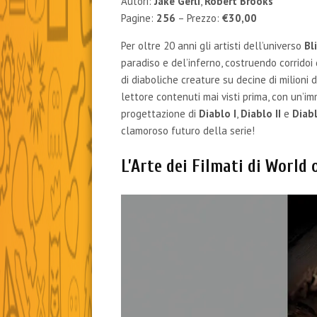
Autori:
Jake Gerli
,
Robert Brooks
Pagine:
256
– Prezzo:
€30,00
Per oltre 20 anni gli artisti dell’universo
Bl
paradiso e del’inferno, costruendo corridoi
di diaboliche creature su decine di milioni d
lettore contenuti mai visti prima, con un’
progettazione di
Diablo I
,
Diablo II
e
Diabl
clamoroso futuro della serie!
L’Arte dei Filmati di World o