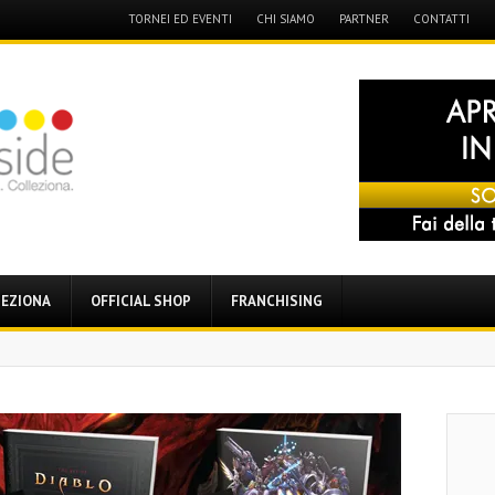
Menu
TORNEI ED EVENTI
CHI SIAMO
PARTNER
CONTATTI
Skip
to
content
EZIONA
OFFICIAL SHOP
FRANCHISING