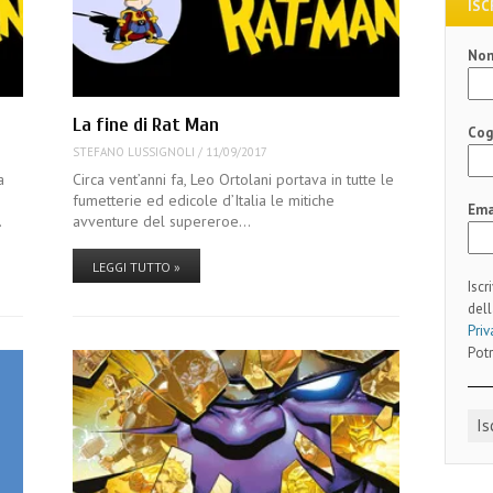
ISC
No
La fine di Rat Man
Co
STEFANO LUSSIGNOLI
/
11/09/2017
a
Circa vent’anni fa, Leo Ortolani portava in tutte le
fumetterie ed edicole d’Italia le mitiche
Ema
…
avventure del supereroe…
LEGGI TUTTO »
Iscr
dell
Priv
Potr