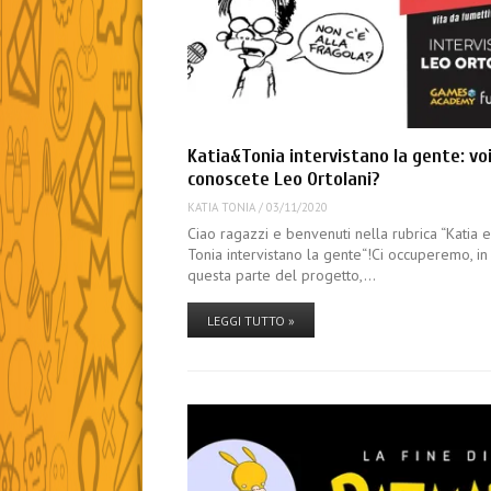
Katia&Tonia intervistano la gente: vo
conoscete Leo Ortolani?
KATIA TONIA
/
03/11/2020
Ciao ragazzi e benvenuti nella rubrica “Katia 
Tonia intervistano la gente“!Ci occuperemo, in
questa parte del progetto,…
LEGGI TUTTO »