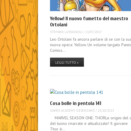
Yellow! Il nuovo fumetto del maestro
Ortolani
STEFANO LUSSIGNOLI
/
21/07/2017
Leo Ortolani fa ancora parlare di se con la su
nuova opera: Yellow. Un volume targato Panin
Comics…
LEGGI TUTTO »
Cosa bolle in pentola 141
GAMES ACADEMY DESENZANO
/
23/10/2013
MARVEL SEASON ONE: THORLe origini del 
del tuono rinarrate e attualizzate! Il giovane
Thor è…