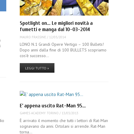
Spotlight on… Le migliori novità a
fumetti e manga dal 10-03-2014
MAURO FRASSINE
/
12/03/2014
a
LONO N.1 Grandi Opere Vertigo – 100 Bullets!
i
Dopo anni dalla fine di 100 BULLETS scopriamo
cos’è successo…
LEGGI TUTTO »
E’ appena uscito Rat-Man 95…
GAMES ACADEMY TORINO
/
13/03/2013
dio
È arrivato il momento che tutti i lettori di Rat-Man
sognavano da anni. Ortolani si arrende. Rat-Man
torna…