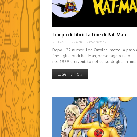
Tempo di Libri: La fine di Rat Man
STEFANO LUSSIGNOLI
/
05/10/2017
Dopo 122 numeri Leo Ortolani mette la parol
fine agli albi di Rat-Man, personaggio nato
nel 1989 e diventato nel corso degli anni un
LEGGI TUTTO »