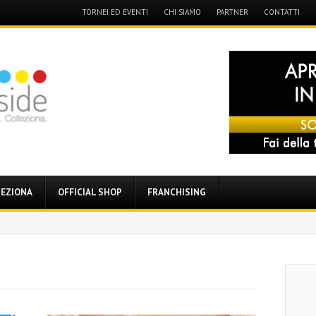
Menu
TORNEI ED EVENTI
CHI SIAMO
PARTNER
CONTATTI
Skip
to
content
EZIONA
OFFICIAL SHOP
FRANCHISING