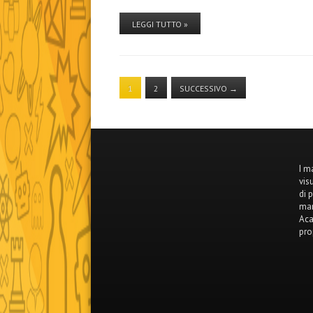
LEGGI TUTTO »
1
2
SUCCESSIVO
→
I m
vis
di 
mar
Aca
pro