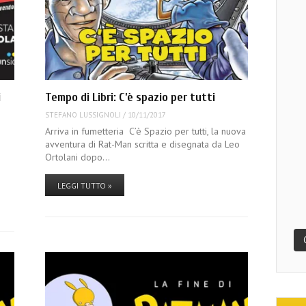
i
Tempo di Libri: C’è spazio per tutti
STEFANO LUSSIGNOLI
/
10/11/2017
Arriva in fumetteria C’è Spazio per tutti, la nuova
avventura di Rat-Man scritta e disegnata da Leo
e
Ortolani dopo…
LEGGI TUTTO »