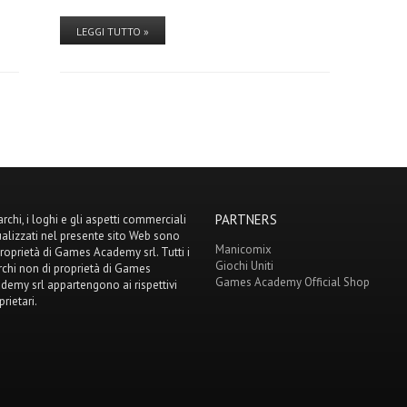
LEGGI TUTTO »
PARTNERS
archi, i loghi e gli aspetti commerciali
ualizzati nel presente sito Web sono
Manicomix
proprietà di Games Academy srl. Tutti i
Giochi Uniti
chi non di proprietà di Games
Games Academy Official Shop
demy srl appartengono ai rispettivi
prietari.