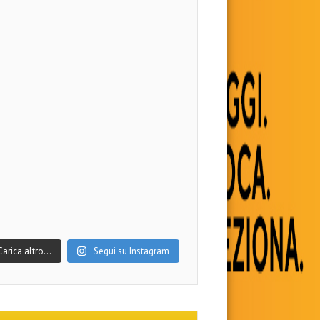
Carica altro…
Segui su Instagram