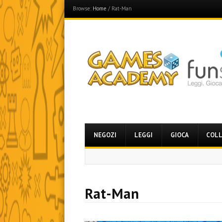
Browse:
Home
/
Rat-Man
Games Academy
Join the Fun Side!
Menu
Skip
NEGOZI
LEGGI
GIOCA
COLL
to
content
Rat-Man