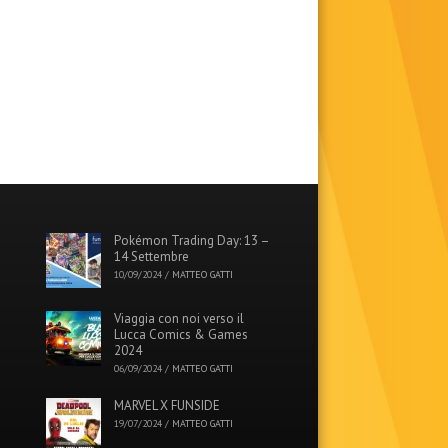
Pokémon Trading Day: 13 –
14 Settembre
10/09/2024
/
MATTEO GATTI
Viaggia con noi verso il
Lucca Comics & Games
2024
06/09/2024
/
MATTEO GATTI
MARVEL X FUNSIDE
19/07/2024
/
MATTEO GATTI