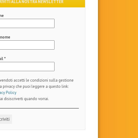
RIVITI ALLA NOSTRA NEWSLETTER
me
gnome
il
*
ivendoti accetti le condizioni sulla gestione
a privacy che puoi leggere a questo link:
acy Policy
ai disiscriverti quando vorrai.