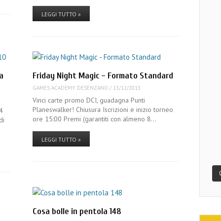
LEGGI TUTTO »
a
Friday Night Magic – Formato Standard
GAMES ACADEMY DESENZANO
/
13/12/2013
Vinci carte promo DCI, guadagna Punti
Planeswalker! Chiusura Iscrizioni e inizio torneo
4
ore 15:00 Premi (garantiti con almeno 8…
di
LEGGI TUTTO »
Cosa bolle in pentola 148