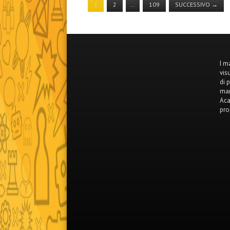
1
2
…
109
SUCCESSIVO
→
I m
vis
di 
mar
Aca
pro