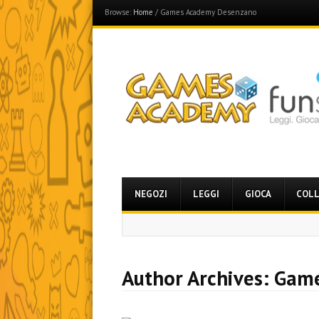
Browse:
Home
/
Games Academy Desenzano
Games Academy
Join the Fun Side!
Menu
Skip
NEGOZI
LEGGI
GIOCA
COLL
to
content
Author Archives:
Game