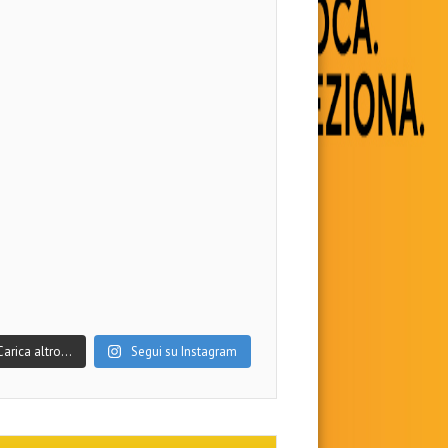
Carica altro…
Segui su Instagram