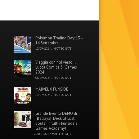
Pokémon Trading Day: 13 –
14 Settembre
10/09/2024
/
MATTEO GATTI
Viaggia con noi verso il
Lucca Comics & Games
2024
06/09/2024
/
MATTEO GATTI
MARVEL X FUNSIDE
19/07/2024
/
MATTEO GATTI
Grande Evento DEMO di
“Betrayal: Deck of Lost
Souls” in tutti i Funside e
Games Academy!
26/06/2024
/
MATTEO GATTI