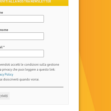
RIVITI ALLA NOSTRA NEWSLETTER
me
gnome
il
*
ivendoti accetti le condizioni sulla gestione
a privacy che puoi leggere a questo link:
acy Policy
ai disiscriverti quando vorrai.