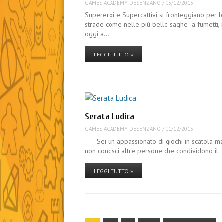
GAMES ACADEMY DESENZANO
/
13/12/2013
Supereroi e Supercattivi si fronteggiano per l
strade come nelle più belle saghe a fumetti,
oggi a…
LEGGI TUTTO »
Serata Ludica
GAMES ACADEMY DESENZANO
/
11/12/2013
Sei un appassionato di giochi in scatola m
non conosci altre persone che condividono il
LEGGI TUTTO »