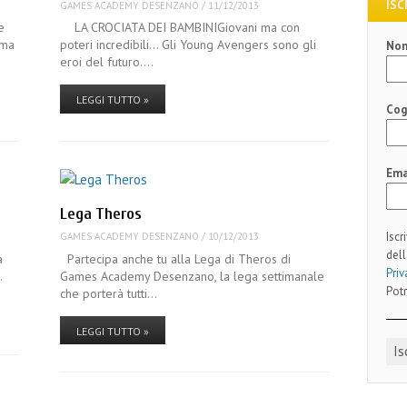
ISC
GAMES ACADEMY DESENZANO
/
11/12/2013
e
LA CROCIATA DEI BAMBINIGiovani ma con
 ma
poteri incredibili… Gli Young Avengers sono gli
No
eroi del futuro.…
LEGGI TUTTO »
Co
Ema
Lega Theros
Iscr
GAMES ACADEMY DESENZANO
/
10/12/2013
dell
a
Partecipa anche tu alla Lega di Theros di
Priv
…
Games Academy Desenzano, la lega settimanale
Potr
che porterà tutti…
LEGGI TUTTO »