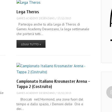
Lega Theros
GAMES ACADEMY DESENZANO
/
17/12/2013
Partecipa anche tu alla Lega di Theros di
Games Academy Desenzano, la lega settimanale
che porterà tutti…
LEGGI TUTTO »
Campionato Italiano Krosmaster Arena –
Tappa 2 (Costruito)
ale
GAMES ACADEMY DESENZANO
/
15/12/2013
Bloccati nell’Hormond, una zona fuori dal
tempo e dallo spazio, i Demoni delle Ore e
dei…