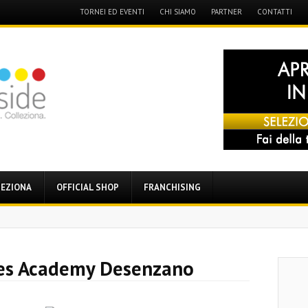
Menu
TORNEI ED EVENTI
CHI SIAMO
PARTNER
CONTATTI
Skip
to
content
EZIONA
OFFICIAL SHOP
FRANCHISING
s Academy Desenzano