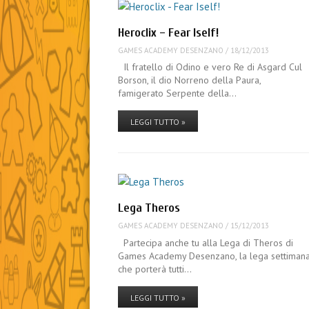
Heroclix – Fear Iself!
GAMES ACADEMY DESENZANO
/
18/12/2013
Il fratello di Odino e vero Re di Asgard Cul
Borson, il dio Norreno della Paura,
famigerato Serpente della…
LEGGI TUTTO »
Lega Theros
GAMES ACADEMY DESENZANO
/
15/12/2013
Partecipa anche tu alla Lega di Theros di
Games Academy Desenzano, la lega settiman
che porterà tutti…
LEGGI TUTTO »