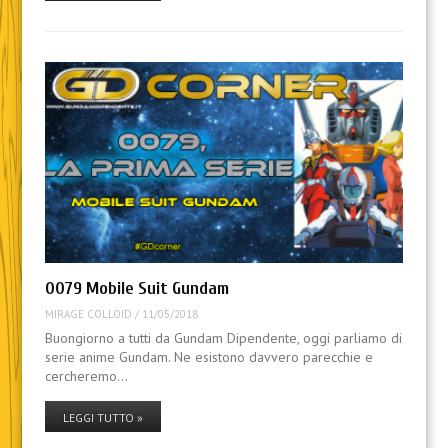
0079 Mobile Suit Gundam
MIRAGE COLLOID
/
11/05/2018
Buongiorno a tutti da Gundam Dipendente, oggi parliamo di
serie anime Gundam. Ne esistono davvero parecchie e
cercheremo…
LEGGI TUTTO »