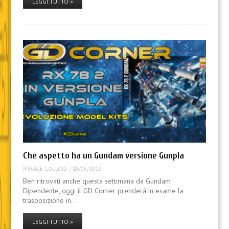
LEGGI TUTTO »
Che aspetto ha un Gundam versione Gunpla
MIRAGE COLLOID
/
18/05/2018
Ben ritrovati anche questa settimana da Gundam
Dipendente, oggi il GD Corner prenderà in esame la
trasposizione in…
LEGGI TUTTO »