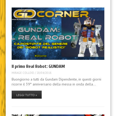
Il primo Real Robot: GUNDAM
MIRAGE COLLOID
/
20/04/2018
Buongiorno a tutti da Gundam Dipendente, in questi giorni
ricorre il 39° anniversario della messa in onda della…
LEGGI TUTTO »