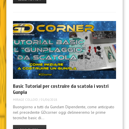
Basic Tutorial per costruire da scatola i vostri
Gunpla
MIRAGE COLLOID
/
01/06/2018
Buongiorno a tutti da Gundam Dipendente, come anticipato
nel precedente GDcorner oggi delineeremo le prime
tecniche basic di…