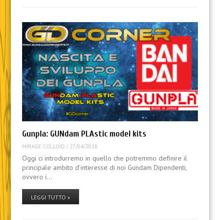
Gunpla: GUNdam PLAstic model kits
MIRAGE COLLOID
/
27/04/2018
Oggi ci introdurremo in quello che potremmo definire il
principale ambito d’interesse di noi Gundam Dipendenti,
ovvero i…
LEGGI TUTTO »