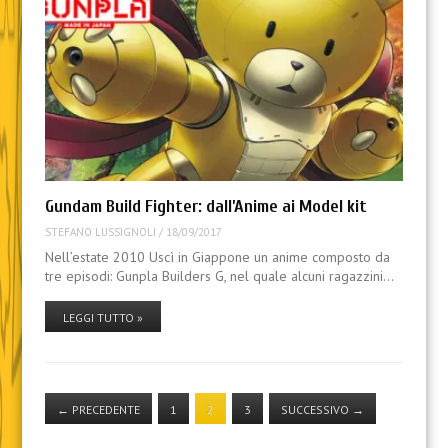
Gundam Build Fighter: dall’Anime ai Model kit
STEFANO LUSSIGNOLI
/
18/09/2017
Nell’estate 2010 Uscì in Giappone un anime composto da
tre episodi: Gunpla Builders G, nel quale alcuni ragazzini…
LEGGI TUTTO »
←
PRECEDENTE
1
2
3
SUCCESSIVO
→