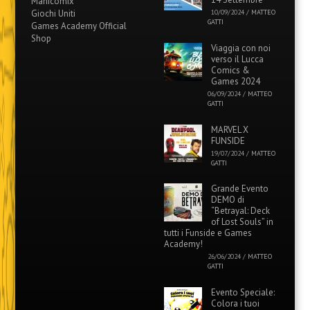
Manicomix
Giochi Uniti
10/09/2024
/
MATTEO
GATTI
Games Academy Official
Shop
Viaggia con noi
verso il Lucca
Comics &
Games 2024
06/09/2024
/
MATTEO
GATTI
MARVEL X
FUNSIDE
19/07/2024
/
MATTEO
GATTI
Grande Evento
DEMO di
“Betrayal: Deck
of Lost Souls” in
tutti i Funside e Games
Academy!
26/06/2024
/
MATTEO
GATTI
Evento Speciale:
Colora i tuoi