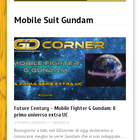
content
Mobile Suit Gundam
Future Century – Mobile Fighter G Gundam: il
primo universo extra UC
STEFANO LUSSIGNOLI
/
29/06/2018
Buongiorno a tutti, nel GDcorner di oggi inizieremo a
conoscere meglio le serie Gundam che si son sviluppate…