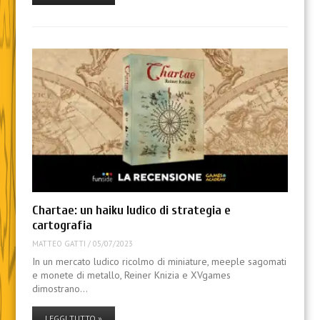
Chartae: un haiku ludico di strategia e
cartografia
MATTEO GATTI
/
05/07/2023
In un mercato ludico ricolmo di miniature, meeple sagomati
e monete di metallo, Reiner Knizia e XVgames
dimostrano…
LEGGI TUTTO »