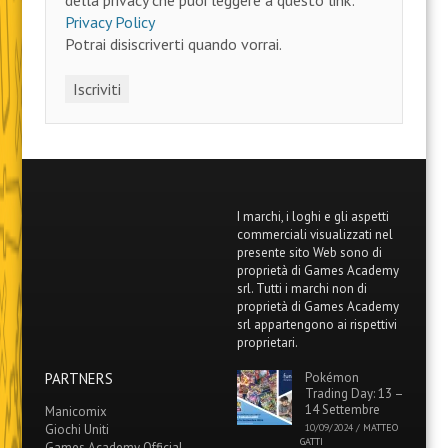
della privacy che puoi leggere a questo link:
Privacy Policy
Potrai disiscriverti quando vorrai.
I marchi, i loghi e gli aspetti
commerciali visualizzati nel
presente sito Web sono di
proprietà di Games Academy
srl. Tutti i marchi non di
proprietà di Games Academy
srl appartengono ai rispettivi
proprietari.
PARTNERS
Pokémon
Trading Day: 13 –
14 Settembre
Manicomix
Giochi Uniti
10/09/2024
/
MATTEO
GATTI
Games Academy Official