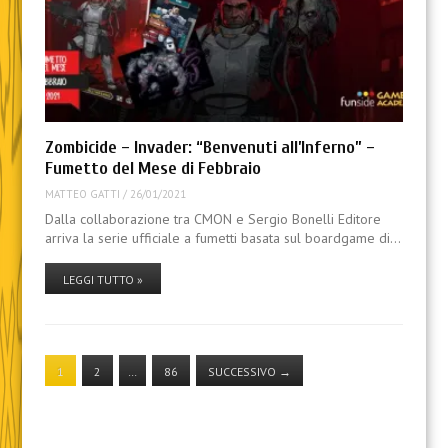
Zombicide – Invader: “Benvenuti all’Inferno” –
Fumetto del Mese di Febbraio
MATTEO GATTI
/
26/01/2021
Dalla collaborazione tra CMON e Sergio Bonelli Editore
arriva la serie ufficiale a fumetti basata sul boardgame di…
LEGGI TUTTO »
1
2
…
86
SUCCESSIVO
→