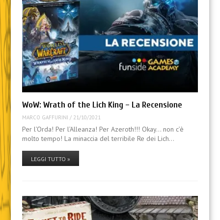
WoW: Wrath of the Lich King – La Recensione
MARCO GAFFURINI
/
21/10/2021
Per l’Orda! Per l’Alleanza! Per Azeroth!!! Okay… non c’è
molto tempo! La minaccia del terribile Re dei Lich…
LEGGI TUTTO »