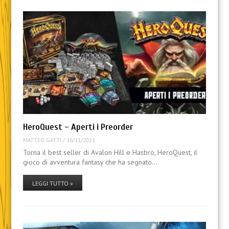
HeroQuest – Aperti i Preorder
MATTEO GATTI
/
16/11/2021
Torna il best seller di Avalon Hill e Hasbro, HeroQuest, il
gioco di avventura fantasy che ha segnato…
LEGGI TUTTO »