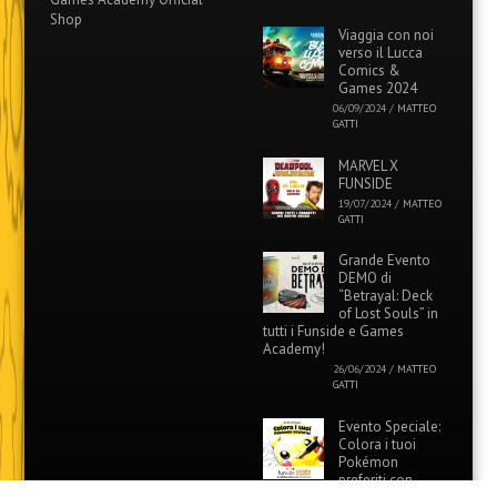
Shop
Viaggia con noi
verso il Lucca
Comics &
Games 2024
06/09/2024
/
MATTEO
GATTI
MARVEL X
FUNSIDE
19/07/2024
/
MATTEO
GATTI
Grande Evento
DEMO di
“Betrayal: Deck
of Lost Souls” in
tutti i Funside e Games
Academy!
26/06/2024
/
MATTEO
GATTI
Evento Speciale:
Colora i tuoi
Pokémon
preferiti con