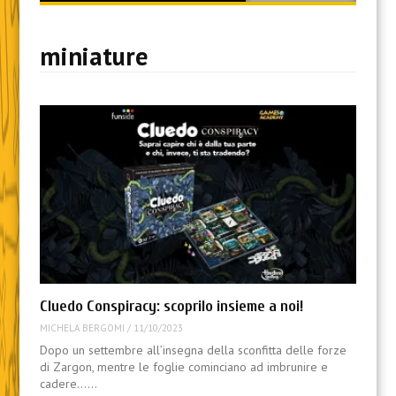
content
miniature
Cluedo Conspiracy: scoprilo insieme a noi!
MICHELA BERGOMI
/
11/10/2023
Dopo un settembre all’insegna della sconfitta delle forze
di Zargon, mentre le foglie cominciano ad imbrunire e
cadere……