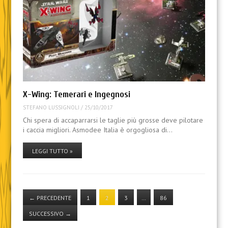
X-Wing: Temerari e Ingegnosi
STEFANO LUSSIGNOLI
/
25/10/2017
Chi spera di accaparrarsi le taglie più grosse deve pilotare
i caccia migliori. Asmodee Italia è orgogliosa di…
LEGGI TUTTO »
←
PRECEDENTE
1
2
3
…
86
SUCCESSIVO
→