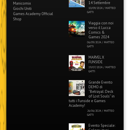
14 Settembre
Manicomix
Giochi Uniti
10/09/2024
/
MATTEO
GATTI
Games Academy Official
Shop
Viaggia con noi
verso il Lucca
Comics &
Games 2024
06/09/2024
/
MATTEO
GATTI
MARVEL X
FUNSIDE
19/07/2024
/
MATTEO
GATTI
Grande Evento
DEMO di
“Betrayal: Deck
of Lost Souls” in
tutti i Funside e Games
Academy!
26/06/2024
/
MATTEO
GATTI
Evento Speciale: