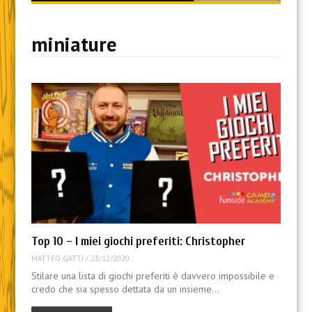
content
miniature
Top 10 – I miei giochi preferiti: Christopher
MATTEO GATTI
/
23/12/2020
Stilare una lista di giochi preferiti è davvero impossibile e
credo che sia spesso dettata da un insieme…