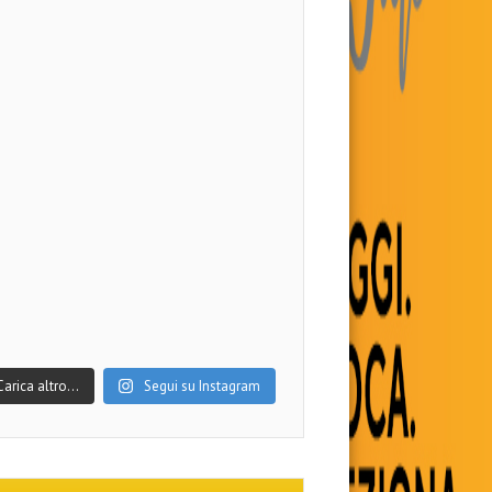
Carica altro…
Segui su Instagram