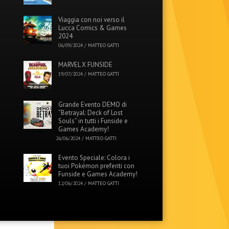
Viaggia con noi verso il
Lucca Comics & Games
2024
06/09/2024
/
MATTEO GATTI
MARVEL X FUNSIDE
19/07/2024
/
MATTEO GATTI
Grande Evento DEMO di
“Betrayal: Deck of Lost
Souls” in tutti i Funside e
Games Academy!
26/06/2024
/
MATTEO GATTI
Evento Speciale: Colora i
tuoi Pokémon preferiti con
Funside e Games Academy!
12/06/2024
/
MATTEO GATTI
Menu