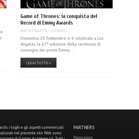
Game of Thrones: la conquista del
Record di Emmy Awards
MATTEO PALETTI
/
25/09/2015
le
io
Domenica 20 Settembre si è celebrata a Los
Angeles la 67ª edizione della cerimonia di
consegna dei premi Emmy…
LEGGI TUTTO »
PARTNERS
archi, i loghi e gli aspetti commerciali
ualizzati nel presente sito Web sono
Manicomix
proprietà di Games Academy srl. Tutti i