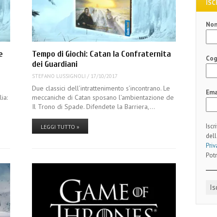
ISC
No
e
Tempo di Giochi: Catan la Confraternita
Co
dei Guardiani
STEFANO LUSSIGNOLI
/
17/10/2017
Due classici dell’intrattenimento s’incontrano. Le
Ema
ia:
meccaniche di Catan sposano l’ambientazione de
Il Trono di Spade. Difendete la Barriera,…
Iscr
LEGGI TUTTO »
dell
Priv
Potr