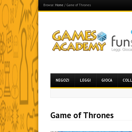
Browse:
Home
/
Game of Thrones
Games Academy
Join the Fun Side!
Menu
Skip
NEGOZI
LEGGI
GIOCA
COLL
to
content
Game of Thrones