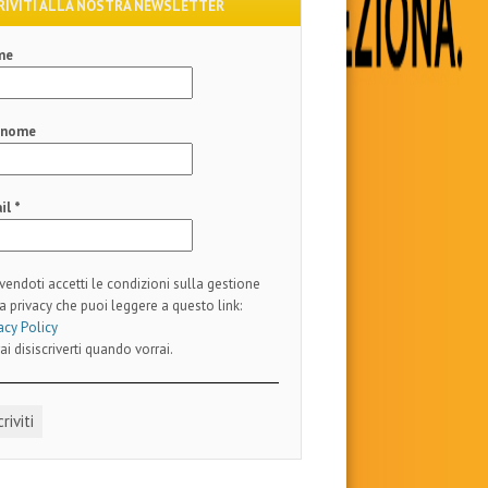
RIVITI ALLA NOSTRA NEWSLETTER
me
gnome
il
*
ivendoti accetti le condizioni sulla gestione
a privacy che puoi leggere a questo link:
acy Policy
ai disiscriverti quando vorrai.