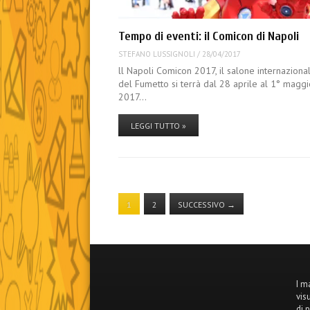
Tempo di eventi: il Comicon di Napoli
STEFANO LUSSIGNOLI
/
28/04/2017
ll Napoli Comicon 2017, il salone internaziona
del Fumetto si terrà dal 28 aprile al 1° magg
2017…
LEGGI TUTTO »
1
2
SUCCESSIVO
→
I m
vis
di 