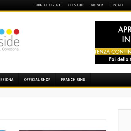
Menu
TORNEI ED EVENTI
CHI SIAMO
PARTNER
CONTATTI
Skip
to
content
EZIONA
OFFICIAL SHOP
FRANCHISING