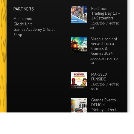
PARTNERS
Pokémon
Trading Day: 13 –
14 Settembre
Manicomix
Giochi Uniti
10/09/2024
/
MATTEO
GATTI
Games Academy Official
Shop
Viaggia con noi
verso il Lucca
Comics &
Games 2024
06/09/2024
/
MATTEO
GATTI
MARVEL X
FUNSIDE
19/07/2024
/
MATTEO
GATTI
Grande Evento
DEMO di
“Betrayal: Deck
of Lost Souls” in
tutti i Funside e Games
Academy!
26/06/2024
/
MATTEO
GATTI