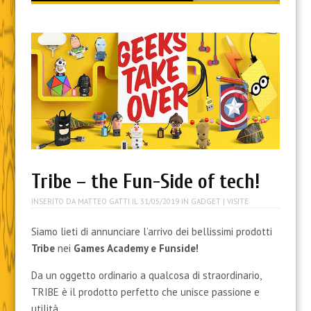
content
Tribe – the Fun-Side of tech!
INSERITO DA
MATTEO GATTI
IL
31/05/2019
IN
GADGET
| VISITE
Siamo lieti di annunciare l’arrivo dei bellissimi prodotti
Tribe
nei
Games Academy e Funside!
Da un oggetto ordinario a qualcosa di straordinario,
TRIBE è il prodotto perfetto che unisce passione e
utilità.