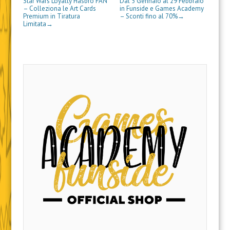
Star Wars Loyalty Hasbro FAN
Dal 5 Gennaio al 29 Febbraio
)
– Colleziona le Art Cards
in Funside e Games Academy
Premium in Tiratura
– Sconti fino al 70%
→
Limitata
→