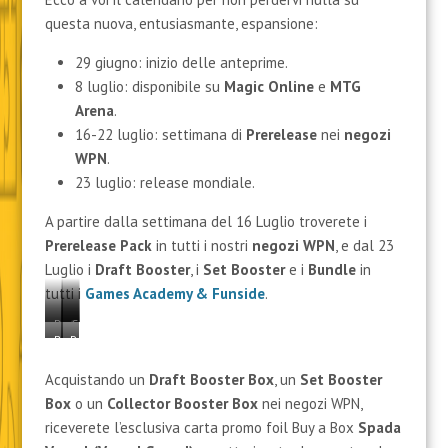
Misty Rainforest (Foresta Pluviale Nebbiosa)