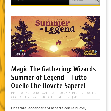
to
content
Magic The Gathering: Wizards
Summer of Legend – Tutto
Quello Che Dovete Sapere!
INSERITO DA
GIORGIO BRAMBILLA
IL
10/05/2021
IN
GIOCA
,
GIOCHI DI
CARTE COLLEZIONABILI
,
MAGIC THE GATHERING
| VISITE
Un’estate leggendaria vi aspetta con le nuove,