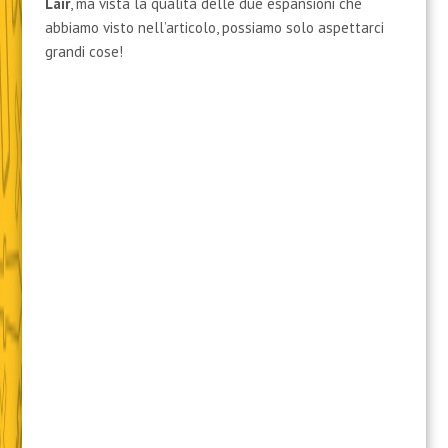
Verdant Catacombs (Cayacombe Verdeggianti)