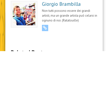
Dal 23 Luglio potremo giocare nell’ambientazione
Forgotten Realms
di
Dungeons & Dragons
, il gioco di
ruolo più famoso al mondo, che prenderà vita come
espansione di Magic the Gathering!
Ecco a voi il calendario per non perdervi nulla su
questa nuova, entusiasmante, espansione:
29 giugno: inizio delle anteprime.
8 luglio: disponibile su
Magic Online
e
MTG
Arena
.
16-22 luglio: settimana di
Prerelease
nei
negozi
WPN
.
23 luglio: release mondiale.
A partire dalla settimana del 16 Luglio troverete i
Prerelease Pack
in tutti i nostri
negozi WPN
, e dal 23