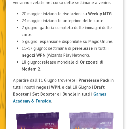
verranno svelate nel corso delle settimane a venire:
20 maggio: iniziano le rivelazioni su
Weekly MTG
.
24 maggio: iniziano le anteprime delle carte.
2 giugno: galleria completa delle immagini delle
carte.
3 giugno: espansione disponibile su Magic Online.
11-17 giugno: settimana di
prerelease
in tutti i
negozi WPN
(Wizards Play Network).
18 giugno: release mondiale di
Orizzonti di
Modern 2
.
A partire dall’11 Giugno troverete i
Prerelease Pack
in
tutti i nostri
negozi WPN
, e dal 18 Giugno i
Draft
Booster
, i
Set Booster
e i
Bundle
in tutti i
Games
Academy & Funsid
e
.