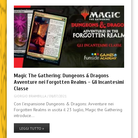
Magic The Gathering: Dungeons & Dragons
Avventure nei Forgotten Realms – Gli Incantesimi
Classe
GIORGIO BRAMBILLA
/
08/07/2021
Con l’espansione Dungeons & Dragons: Avventure nei
Forgotten Realms in uscita il 23 luglio, Magic the Gathering
introduce…
LEGGI TUTTO »