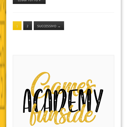
1
2
SUCCESSIVO
→