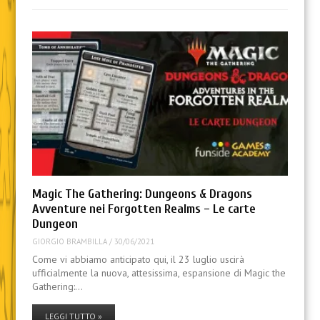
Magic The Gathering: Dungeons & Dragons
Avventure nei Forgotten Realms – Le carte
Dungeon
GIORGIO BRAMBILLA
/
30/06/2021
Come vi abbiamo anticipato qui, il 23 luglio uscirà
ufficialmente la nuova, attesissima, espansione di Magic the
Gathering:…
LEGGI TUTTO »