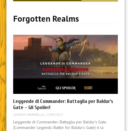
content
Forgotten Realms
Leggende di Commander: Battaglia per Baldur’s
Gate – Gli Spoiler!
GIORGIO BRAMBILLA
/
19/05/2022
Leggende di Commander: Battaglia per Baldur’s Gate
(Commander Legends: Battle for Baldur’s Gate) è la