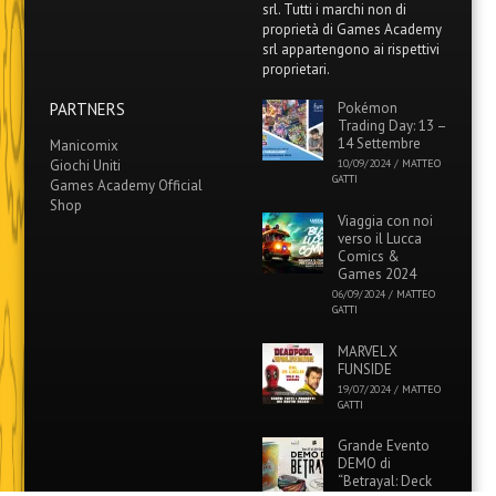
srl. Tutti i marchi non di
proprietà di Games Academy
srl appartengono ai rispettivi
proprietari.
PARTNERS
Pokémon
Trading Day: 13 –
14 Settembre
Manicomix
Giochi Uniti
10/09/2024
/
MATTEO
GATTI
Games Academy Official
Shop
Viaggia con noi
verso il Lucca
Comics &
Games 2024
06/09/2024
/
MATTEO
GATTI
MARVEL X
FUNSIDE
19/07/2024
/
MATTEO
GATTI
Grande Evento
DEMO di
“Betrayal: Deck