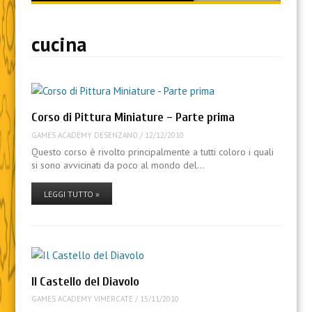
content
cucina
Corso di Pittura Miniature – Parte prima
GAMES ACADEMY DESENZANO
/
12/12/2010
Questo corso è rivolto principalmente a tutti coloro i quali
si sono avvicinati da poco al mondo del…
LEGGI TUTTO »
Il Castello del Diavolo
GAMES ACADEMY VIMERCATE
/
15/11/2010