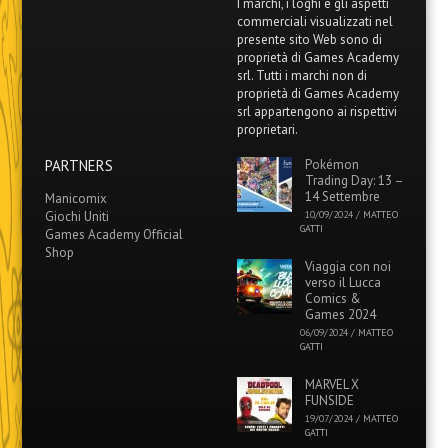
I marchi, i loghi e gli aspetti
commerciali visualizzati nel
presente sito Web sono di
proprietà di Games Academy
srl. Tutti i marchi non di
proprietà di Games Academy
srl appartengono ai rispettivi
proprietari.
PARTNERS
Pokémon
Trading Day: 13 –
14 Settembre
Manicomix
Giochi Uniti
10/09/2024
/
MATTEO
GATTI
Games Academy Official
Shop
Viaggia con noi
verso il Lucca
Comics &
Games 2024
06/09/2024
/
MATTEO
GATTI
MARVEL X
FUNSIDE
19/07/2024
/
MATTEO
GATTI