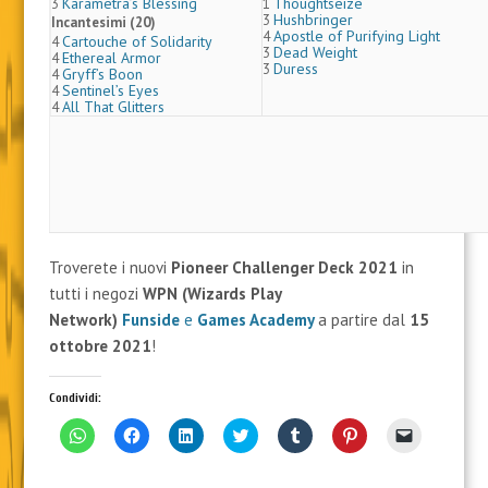
Karametra’s Blessing
Thoughtseize
3
1
Hushbringer
3
Incantesimi (20)
Apostle of Purifying Light
4
Cartouche of Solidarity
4
Dead Weight
3
Ethereal Armor
4
Duress
3
Gryff’s Boon
4
Sentinel’s Eyes
4
All That Glitters
4
Troverete i nuovi
Pioneer Challenger Deck 2021
in
tutti i negozi
WPN (Wizards Play
Network)
Funside
e
Games Academy
a partire dal
15
ottobre
2021
!
Condividi:
F
F
F
F
F
F
F
a
a
a
a
a
a
a
i
i
i
i
i
i
i
c
c
c
c
c
c
c