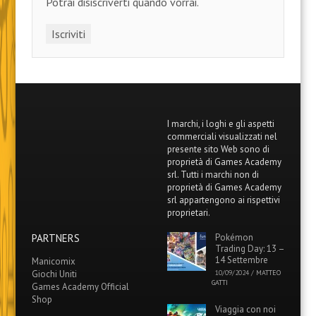
Potrai disiscriverti quando vorrai.
I marchi, i loghi e gli aspetti
commerciali visualizzati nel
presente sito Web sono di
proprietà di Games Academy
srl. Tutti i marchi non di
proprietà di Games Academy
srl appartengono ai rispettivi
proprietari.
PARTNERS
Pokémon
Trading Day: 13 –
14 Settembre
Manicomix
Giochi Uniti
10/09/2024
/
MATTEO
GATTI
Games Academy Official
Shop
Viaggia con noi