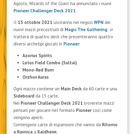
Agosto, Wizards of the Coast ha annunciato i nuovi
Pioneer Challenger Deck 2021
.
Il
15 ottobre 2021
usciranno nei negozi
WPN
dei
nuovi mazzi precostruiti di
Magic The Gathering
: si
tratterà di quattro deck che presenteranno quattro
diversi archetipi giocati in
Pioneer
:
Azorius Spirits
Lotus Field Combo (Sultai)
Mono-Red Burn
Orzhov Auras
Ogni mazzo contiene un
Main Deck
da 60 carte e una
Sideboard
da 15 carte.
Nei
Pioneer Challenger Deck 2021
troverete mazzi
pensati per giocare nel formato
Pioneer
così come
vengono aperti.
Contengono carte di espansioni che vanno da
Ritorno
a Ravnica
a
Kaldheim
.