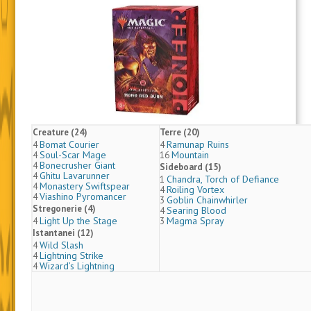
Creature (24)
Terre (20)
Bomat Courier
Ramunap Ruins
4
4
Soul-Scar Mage
Mountain
4
16
Bonecrusher Giant
4
Sideboard (15)
Ghitu Lavarunner
4
Chandra, Torch of Defiance
1
Monastery Swiftspear
4
Roiling Vortex
4
Viashino Pyromancer
4
Goblin Chainwhirler
3
Stregonerie (4)
Searing Blood
4
Light Up the Stage
Magma Spray
4
3
Istantanei (12)
Wild Slash
4
Lightning Strike
4
Wizard’s Lightning
4