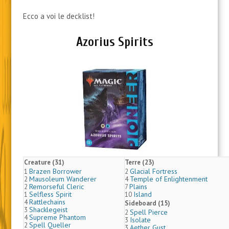
Ecco a voi le decklist!
Azorius Spirits
Creature (31)
Terre (23)
Brazen Borrower
Glacial Fortress
1
2
Mausoleum Wanderer
Temple of Enlightenment
2
4
Remorseful Cleric
Plains
2
7
Selfless Spirit
Island
1
10
Rattlechains
4
Sideboard (15)
Shacklegeist
3
Spell Pierce
2
Supreme Phantom
4
Isolate
3
Spell Queller
2
Aether Gust
3