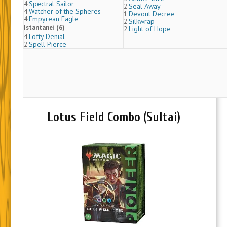
Spectral Sailor
4
Seal Away
2
Watcher of the Spheres
4
Devout Decree
1
Empyrean Eagle
4
Silkwrap
2
Istantanei (6)
Light of Hope
2
Lofty Denial
4
Spell Pierce
2
Lotus Field Combo (Sultai)