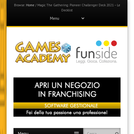
Browse:
Home
/
Magic The Gathering: Pioneer Challenger Deck 2021 – Le
Decklist
Menu
Skip
to
content
Games Academy
Join the Fun Side!
Menu
Skip
Search