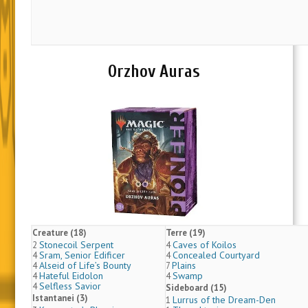
Orzhov Auras
Creature (18)
Terre (19)
Stonecoil Serpent
Caves of Koilos
2
4
Sram, Senior Edificer
Concealed Courtyard
4
4
Alseid of Life’s Bounty
Plains
4
7
Hateful Eidolon
Swamp
4
4
Selfless Savior
4
Sideboard (15)
Istantanei (3)
Lurrus of the Dream-Den
1