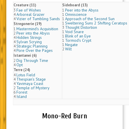
Creature (11)
Sideboard (13)
Fae of Wishes
Peer into the Abyss
3
1
Arboreal Grazer
Omniscience
4
1
Vizier of Tumbling Sands
Approach of the Second Sun
4
1
Sweltering Suns 2 Shifting Ceratops
1
Stregonerie (19)
Thought Distortion
3
Mastermind’s Acquisition
1
Void Snare
1
Peer into the Abyss
2
Blink of an Eye
1
Hidden Strings
4
Tormod’s Crypt
1
Sylvan Scrying
4
Negate
1
Strategic Planning
4
Wilt
2
Pore Over the Pages
4
Istantanei (6)
Dig Through Time
2
Opt
4
Terre (24)
Lotus Field
4
Thespian’s Stage
4
Yavimaya Coast
4
Temple of Mystery
2
Forest
6
Island
4
Mono-Red Burn