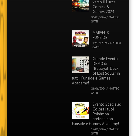
verso il Lucca
Comics &
Games 2024
06/09/2024
/
MATTEO
GATTI
MARVEL X
FUNSIDE
19/07/2024
/
MATTEO
GATTI
Grande Evento
DEMO di
“Betrayal: Deck
of Lost Souls” in
tutti i Funside e Games
Academy!
26/06/2024
/
MATTEO
GATTI
Evento Speciale:
Colora i tuoi
Pokémon
preferiti con
Funside e Games Academy!
12/06/2024
/
MATTEO
GATTI