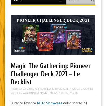
to
content
Magic The Gathering: Pioneer
Challenger Deck 2021 – Le
Decklist
INSERITO DA
GIORGIO BRAMBILLA
IL
30/08/2021
IN
GIOCA
,
GIOCHI DI
CARTE COLLEZIONABILI
,
MAGIC THE GATHERING
| VISITE
Durante l’evento
MTG: Showcase
dello scorso 24