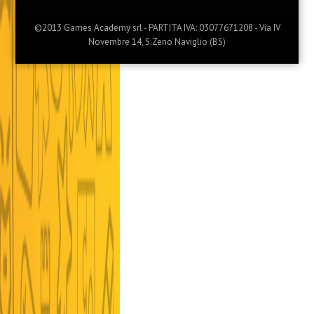
©2013 Games Academy srl - PARTITA IVA: 03077671208 - Via IV
Novembre 14, S.Zeno Naviglio (BS)
Menu