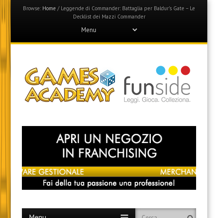
Browse:
Home
/
Leggende di Commander: Battaglia per Baldur’s Gate – Le
Decklist dei Mazzi Commander
Menu
Skip
to
content
Games Academy
Join the Fun Side!
Menu
Skip
Search