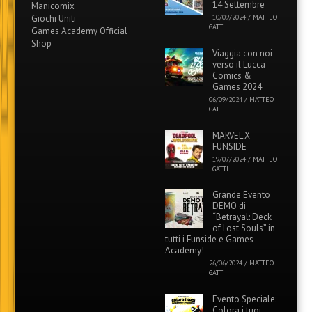
14 Settembre
Manicomix
Giochi Uniti
10/09/2024
/
MATTEO
GATTI
Games Academy Official
Shop
Viaggia con noi
verso il Lucca
Comics &
Games 2024
06/09/2024
/
MATTEO
GATTI
MARVEL X
FUNSIDE
19/07/2024
/
MATTEO
GATTI
Grande Evento
DEMO di
“Betrayal: Deck
of Lost Souls” in
tutti i Funside e Games
Academy!
26/06/2024
/
MATTEO
GATTI
Evento Speciale:
Colora i tuoi