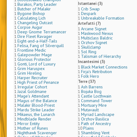
Istantanei (3)
Burakos, Party Leader
1
Butcher of Malakir
Crib Swap
1
1
Bygone Bishop
Despark
1
1
Calculating Lich
Unbreakable Formation
1
1
Changeling Outcast
1
Artefatti (7)
Corpse Augur
1
Arcane Signet
1
Deep Gnome Terramancer
1
Maskwood Nexus
1
Dire Fleet Ravager
1
Multiclass Baldric
1
Eight-and-a-Half-Tails
1
Orzhov Signet
1
Felisa, Fang of Silverquill
1
Skullclamp
1
Frontline Medic
1
Sol Ring
1
Galepowder Mage
1
Talisman of Hierarchy
1
Glorious Protector
1
Incantesimi (3)
Gonti, Lord of Luxury
1
Black Market Connections
1
Grim Haruspex
1
Firja’s Retribution
1
Grim Hireling
1
Folk Hero
1
Harper Recruiter
1
Terre (37)
High Priest of Penance
1
Irregular Cohort
Ash Barrens
1
1
Jazal Goldmane
Bojuka Bog
1
1
Mage’s Attendant
Castle Locthwain
1
1
Magus of the Balance
Command Tower
1
1
Malakir Blood-Priest
Mortuary Mire
1
1
Mardu Strike Leader
Mutavault
1
1
Mikaeus, the Lunarch
Myriad Landscape
1
1
Mindblade Render
Orzhov Basilica
1
1
Mirror Entity
Path of Ancestry
1
1
Mother of Runes
Plains
1
10
Nighthawk Scavenger
Shambling Vent
1
1