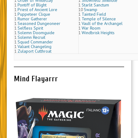
Order of Whiteclay
Snowfield Sinkhole
1
1
Pontiff of Blight
Starlit Sanctum
1
1
Priest of Ancient Lore
Swamp
1
10
Puppeteer Clique
Tainted Field
1
1
Rumor Gatherer
Temple of Silence
1
1
Seasoned Dungeoneer
Vault of the Archangel
1
1
Selfless Spirit
War Room
1
1
Solemn Doomguide
Windbrisk Heights
1
1
Solemn Recruit
1
Squad Commander
1
Valiant Changeling
1
Zulaport Cutthroat
1
Mind Flayarrr