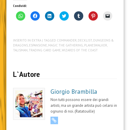
Condividi:
F
F
F
F
F
F
F
a
a
a
a
a
a
a
i
i
i
i
i
i
i
c
c
c
c
c
c
c
l
l
l
l
l
l
l
i
i
i
i
i
i
i
c
c
c
c
c
c
c
INSERITO IN
EXTRA
| TAGGED
COMMANDER
,
DECKLIST
,
DUNGEONS &
p
p
q
q
q
q
p
e
e
u
u
u
u
e
DRAGONS
,
ESPANSIONE
,
MAGIC THE GATHERING
,
PLANESWALKER
,
r
r
i
i
i
i
r
TALISMAN
,
TRADING CARD GAME
,
WIZARDS OF THE COAST
c
c
p
p
p
p
i
o
o
e
e
e
e
n
n
n
r
r
r
r
v
d
d
c
c
c
c
i
i
i
o
o
o
o
a
v
v
n
n
n
n
r
L`Autore
i
i
d
d
d
d
e
d
d
i
i
i
i
u
e
e
v
v
v
v
n
r
r
i
i
i
i
l
Giorgio Brambilla
e
e
d
d
d
d
i
s
s
e
e
e
e
n
u
u
r
r
r
r
k
Non tutti possono essere dei grandi
W
F
e
e
e
e
a
h
a
s
s
s
s
u
artisti, ma un grande artista può celarsi in
a
c
u
u
u
u
n
ognuno di noi. (Ratatouille)
t
e
L
T
T
P
a
s
b
i
w
u
i
m
URL
A
o
n
i
m
n
i
p
o
k
t
b
t
c
p
k
e
t
l
e
o