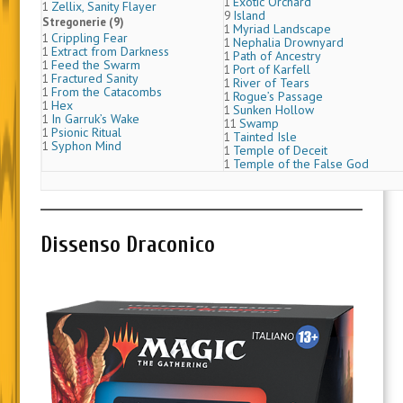
Exotic Orchard
1
Zellix, Sanity Flayer
1
Island
9
Stregonerie (9)
Myriad Landscape
1
Crippling Fear
1
Nephalia Drownyard
1
Extract from Darkness
1
Path of Ancestry
1
Feed the Swarm
1
Port of Karfell
1
Fractured Sanity
1
River of Tears
1
From the Catacombs
1
Rogue’s Passage
1
Hex
1
Sunken Hollow
1
In Garruk’s Wake
1
Swamp
11
Psionic Ritual
1
Tainted Isle
1
Syphon Mind
1
Temple of Deceit
1
Temple of the False God
1
Dissenso Draconico