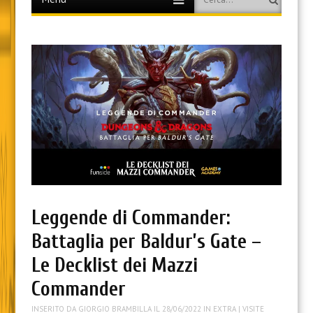
to
content
Leggende di Commander:
Battaglia per Baldur’s Gate –
Le Decklist dei Mazzi
Commander
INSERITO DA
GIORGIO BRAMBILLA
IL
28/06/2022
IN
EXTRA
| VISITE