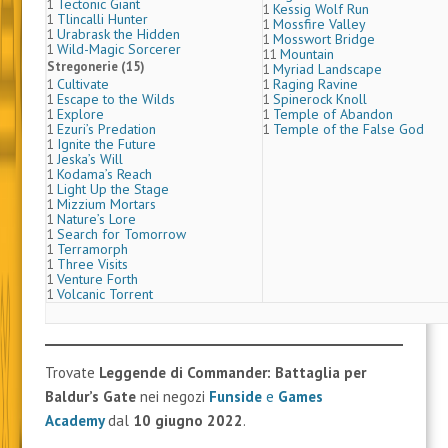
Tectonic Giant
1
Kessig Wolf Run
1
Tlincalli Hunter
1
Mossfire Valley
1
Urabrask the Hidden
1
Mosswort Bridge
1
Wild-Magic Sorcerer
1
Mountain
11
Stregonerie (15)
Myriad Landscape
1
Cultivate
Raging Ravine
1
1
Escape to the Wilds
Spinerock Knoll
1
1
Explore
Temple of Abandon
1
1
Ezuri’s Predation
Temple of the False God
1
1
Ignite the Future
1
Jeska’s Will
1
Kodama’s Reach
1
Light Up the Stage
1
Mizzium Mortars
1
Nature’s Lore
1
Search for Tomorrow
1
Terramorph
1
Three Visits
1
Venture Forth
1
Volcanic Torrent
1
Trovate
Leggende di Commander: Battaglia per
Baldur’s Gate
nei negozi
Funside
e
Games
Academy
dal
10 giugno 2022
.