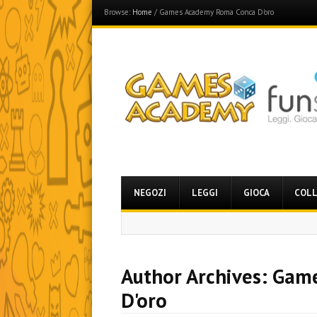
Browse:
Home
/
Games Academy Roma Conca D'oro
Games Academy
Join the Fun Side!
Menu
Skip
NEGOZI
LEGGI
GIOCA
COLL
to
content
Author Archives:
Game
D'oro