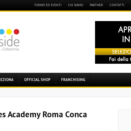
Menu
TORNEI ED EVENTI
CHI SIAMO
PARTNER
CONTATTI
Skip
to
content
EZIONA
OFFICIAL SHOP
FRANCHISING
s Academy Roma Conca