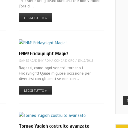
n
14!! Siete dei giovani duellanti che non vedono
l’ora di…
LEGGI TUTTO »
FNM! Fridaynight Magic!
GAMES ACADEMY ROMA CONCA D'ORO
/
13/12/2013
Ragazzi, come ogni venerdì tornano i
Fridaynight! Quale migliore occasione per
divertirsi con gli amici se non con…
LEGGI TUTTO »
Torneo Yugioh costruito avanzato