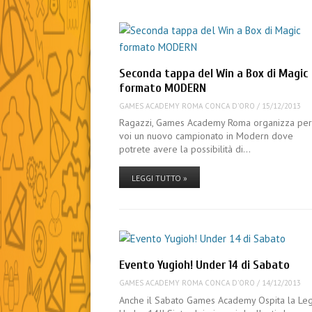
Seconda tappa del Win a Box di Magic
formato MODERN
GAMES ACADEMY ROMA CONCA D'ORO
/
15/12/2013
Ragazzi, Games Academy Roma organizza pe
voi un nuovo campionato in Modern dove
potrete avere la possibilità di…
LEGGI TUTTO »
Evento Yugioh! Under 14 di Sabato
GAMES ACADEMY ROMA CONCA D'ORO
/
14/12/2013
Anche il Sabato Games Academy Ospita la Le