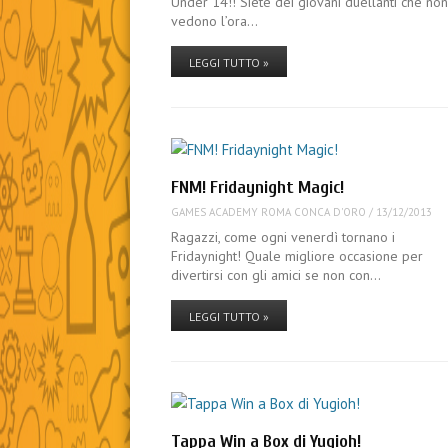
Under 14!! Siete dei giovani duellanti che no
vedono l’ora…
LEGGI TUTTO »
FNM! Fridaynight Magic!
GAMES ACADEMY ROMA CONCA D'ORO
/
13/12/2013
Ragazzi, come ogni venerdì tornano i
Fridaynight! Quale migliore occasione per
divertirsi con gli amici se non con…
LEGGI TUTTO »
Tappa Win a Box di Yugioh!