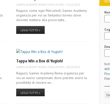
ISC
GAMES ACADEMY ROMA CONCA D'ORO
/
11/12/2013
r
Ragazzi, come ogni Mercoledì, Games Academy
No
la
organizza per voi un fantastico torneo dove
dovrete mettere alla prova tutte…
Co
LEGGI TUTTO »
Ema
Tappa Win a Box di Yugioh!
Iscr
GAMES ACADEMY ROMA CONCA D'ORO
/
10/12/2013
dell
,
Ragazzi, Games Academy Roma organizza per
Priv
ic
voi un nuovo campionato dove potrete avere la
Potr
possibilità di vincere un…
LEGGI TUTTO »