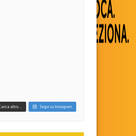
Carica altro…
Segui su Instagram