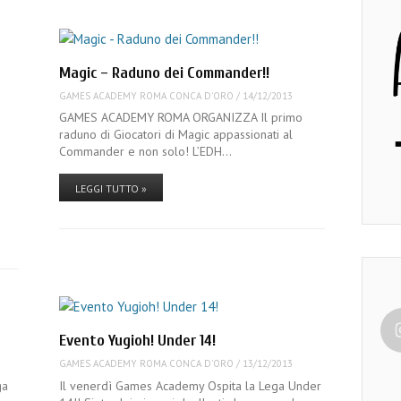
Magic – Raduno dei Commander!!
GAMES ACADEMY ROMA CONCA D'ORO
/
14/12/2013
GAMES ACADEMY ROMA ORGANIZZA Il primo
raduno di Giocatori di Magic appassionati al
Commander e non solo! L’EDH…
r
LEGGI TUTTO »
Evento Yugioh! Under 14!
GAMES ACADEMY ROMA CONCA D'ORO
/
13/12/2013
ga
Il venerdì Games Academy Ospita la Lega Under