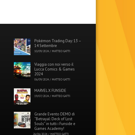
Pokémon Trading Day: 13 –
14 Settembre
10/09/2024
/
MATTEO GATTI
Viaggia con noi verso il
Lucca Comics & Games
2024
06/09/2024
/
MATTEO GATTI
MARVEL X FUNSIDE
19/07/2024
/
MATTEO GATTI
Grande Evento DEMO di
“Betrayal: Deck of Lost
Souls” in tutti i Funside e
Games Academy!
26/06/2024
/
MATTEO GATTI