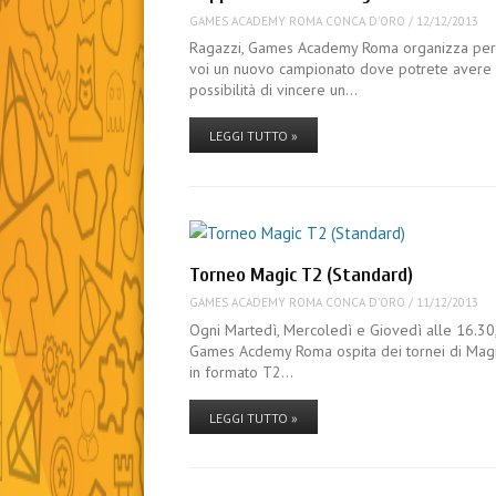
GAMES ACADEMY ROMA CONCA D'ORO
/
12/12/2013
Ragazzi, Games Academy Roma organizza pe
voi un nuovo campionato dove potrete avere 
possibilità di vincere un…
LEGGI TUTTO »
Torneo Magic T2 (Standard)
GAMES ACADEMY ROMA CONCA D'ORO
/
11/12/2013
Ogni Martedì, Mercoledì e Giovedì alle 16.30
Games Acdemy Roma ospita dei tornei di Mag
in formato T2…
LEGGI TUTTO »