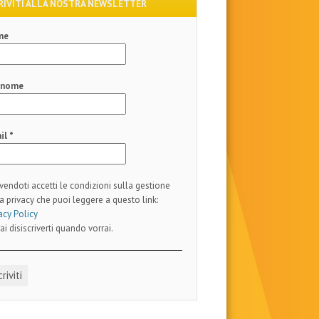
RIVITI ALLA NOSTRA NEWSLETTER
me
gnome
il
*
ivendoti accetti le condizioni sulla gestione
a privacy che puoi leggere a questo link:
acy Policy
ai disiscriverti quando vorrai.