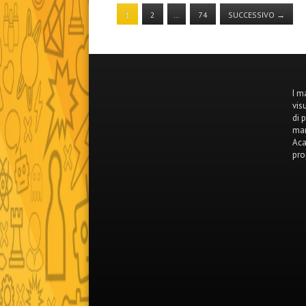
1
2
…
74
SUCCESSIVO
→
I m
vis
di 
mar
Aca
pro