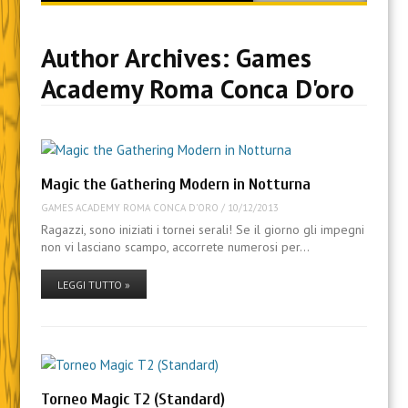
content
Author Archives:
Games
Academy Roma Conca D'oro
Magic the Gathering Modern in Notturna
GAMES ACADEMY ROMA CONCA D'ORO
/
10/12/2013
Ragazzi, sono iniziati i tornei serali! Se il giorno gli impegni
non vi lasciano scampo, accorrete numerosi per…
LEGGI TUTTO »
Torneo Magic T2 (Standard)