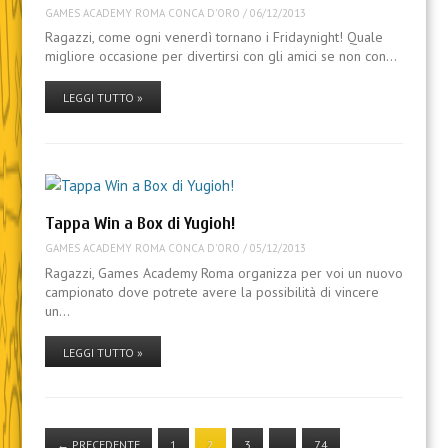
GAMES ACADEMY ROMA CONCA D'ORO
/
06/12/2013
Ragazzi, come ogni venerdì tornano i Fridaynight! Quale
migliore occasione per divertirsi con gli amici se non con…
LEGGI TUTTO »
Tappa Win a Box di Yugioh!
GAMES ACADEMY ROMA CONCA D'ORO
/
05/12/2013
Ragazzi, Games Academy Roma organizza per voi un nuovo
campionato dove potrete avere la possibilità di vincere
un…
LEGGI TUTTO »
←
PRECEDENTE
1
2
3
…
74