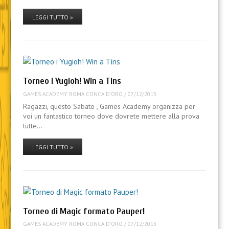
LEGGI TUTTO »
Torneo i Yugioh! Win a Tins
GAMES ACADEMY ROMA CONCA D'ORO
/
07/12/2013
Ragazzi, questo Sabato , Games Academy organizza per
voi un fantastico torneo dove dovrete mettere alla prova
tutte…
LEGGI TUTTO »
Torneo di Magic formato Pauper!
GAMES ACADEMY ROMA CONCA D'ORO
/
07/12/2013