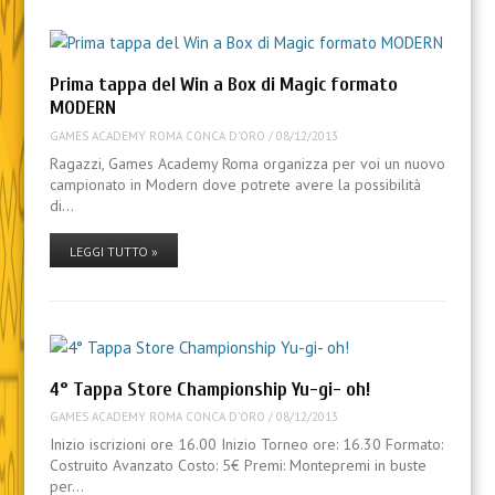
Prima tappa del Win a Box di Magic formato
MODERN
GAMES ACADEMY ROMA CONCA D'ORO
/
08/12/2013
Ragazzi, Games Academy Roma organizza per voi un nuovo
campionato in Modern dove potrete avere la possibilità
di…
LEGGI TUTTO »
4° Tappa Store Championship Yu-gi- oh!
GAMES ACADEMY ROMA CONCA D'ORO
/
08/12/2013
Inizio iscrizioni ore 16.00 Inizio Torneo ore: 16.30 Formato:
Costruito Avanzato Costo: 5€ Premi: Montepremi in buste
per…