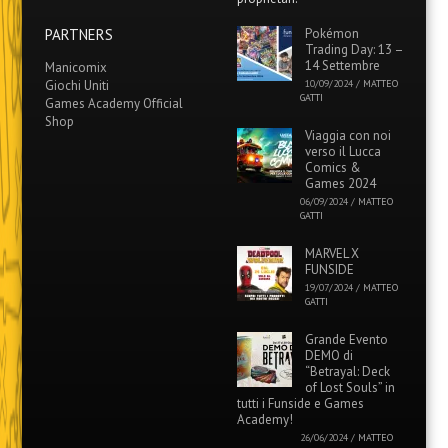
PARTNERS
Pokémon
Trading Day: 13 –
14 Settembre
Manicomix
Giochi Uniti
10/09/2024
/
MATTEO
GATTI
Games Academy Official
Shop
Viaggia con noi
verso il Lucca
Comics &
Games 2024
06/09/2024
/
MATTEO
GATTI
MARVEL X
FUNSIDE
19/07/2024
/
MATTEO
GATTI
Grande Evento
DEMO di
“Betrayal: Deck
of Lost Souls” in
tutti i Funside e Games
Academy!
26/06/2024
/
MATTEO