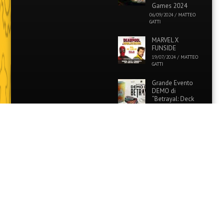
Games 2024
06/09/2024
/
MATTEO
GATTI
MARVEL X
FUNSIDE
19/07/2024
/
MATTEO
GATTI
Grande Evento
DEMO di
“Betrayal: Deck
of Lost Souls” in
tutti i Funside e Games
Academy!
26/06/2024
/
MATTEO
GATTI
Evento Speciale:
Colora i tuoi
Pokémon
preferiti con
Funside e Games Academy!
12/06/2024
/
MATTEO
GATTI