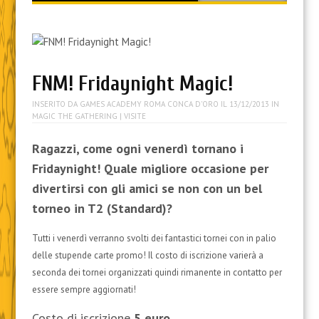
content
FNM! Fridaynight Magic!
INSERITO DA
GAMES ACADEMY ROMA CONCA D'ORO
IL
13/12/2013
IN
MAGIC THE GATHERING
| VISITE
Ragazzi, come ogni venerdì tornano i
Fridaynight! Quale migliore occasione per
divertirsi con gli amici se non con un bel
torneo in T2 (Standard)?
Tutti i venerdì verranno svolti dei fantastici tornei con in palio
delle stupende carte promo! Il costo di iscrizione varierà a
seconda dei tornei organizzati quindi rimanente in contatto per
essere sempre aggiornati!
Costo di iscrizione
5
euro