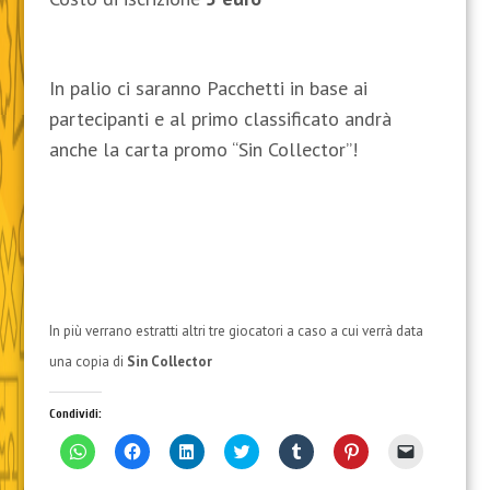
In palio ci saranno Pacchetti in base ai
partecipanti e al primo classificato andrà
anche la carta promo “Sin Collector”!
In più verrano estratti altri tre giocatori a caso a cui verrà data
una copia di
Sin Collector
Condividi:
F
F
F
F
F
F
F
a
a
a
a
a
a
a
i
i
i
i
i
i
i