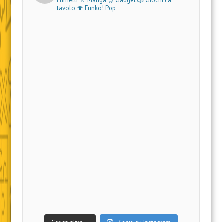
Fumetti 🎌 Manga 🛒 Gadget
🎲 Giochi da
tavolo 🍄 Funko! Pop