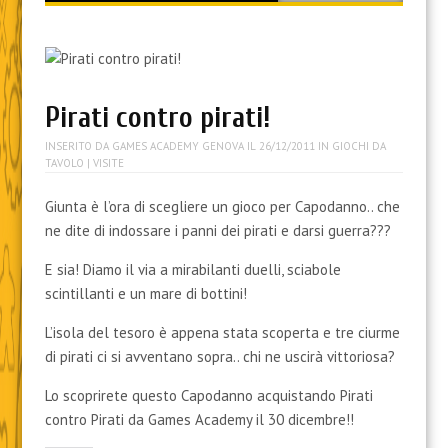
content
Pirati contro pirati!
INSERITO DA
GAMES ACADEMY GENOVA
IL
26/12/2011
IN
GIOCHI DA
TAVOLO
| VISITE
Giunta è l’ora di scegliere un gioco per Capodanno.. che
ne dite di indossare i panni dei pirati e darsi guerra???
E sia! Diamo il via a mirabilanti duelli, sciabole
scintillanti e un mare di bottini!
L’isola del tesoro è appena stata scoperta e tre ciurme
di pirati ci si avventano sopra.. chi ne uscirà vittoriosa?
Lo scoprirete questo Capodanno acquistando Pirati
contro Pirati da Games Academy il 30 dicembre!!