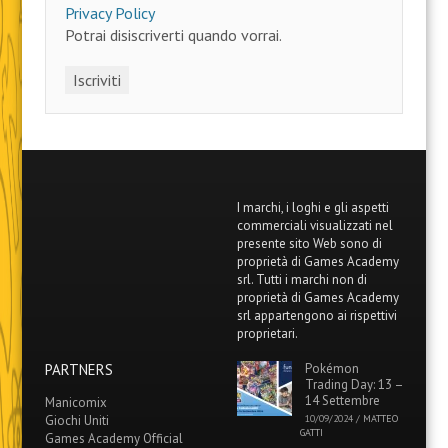
Privacy Policy
Potrai disiscriverti quando vorrai.
I marchi, i loghi e gli aspetti
commerciali visualizzati nel
presente sito Web sono di
proprietà di Games Academy
srl. Tutti i marchi non di
proprietà di Games Academy
srl appartengono ai rispettivi
proprietari.
PARTNERS
Pokémon
Trading Day: 13 –
14 Settembre
Manicomix
Giochi Uniti
10/09/2024
/
MATTEO
GATTI
Games Academy Official