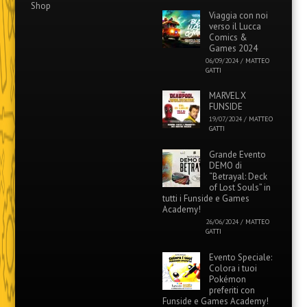
Shop
Viaggia con noi
verso il Lucca
Comics &
Games 2024
06/09/2024
/
MATTEO
GATTI
MARVEL X
FUNSIDE
19/07/2024
/
MATTEO
GATTI
Grande Evento
DEMO di
“Betrayal: Deck
of Lost Souls” in
tutti i Funside e Games
Academy!
26/06/2024
/
MATTEO
GATTI
Evento Speciale:
Colora i tuoi
Pokémon
preferiti con
Funside e Games Academy!