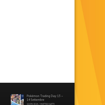
Pokémon Trading Day: 13 –
14 Settembre
10/09/2024
/
MATTEO GATTI