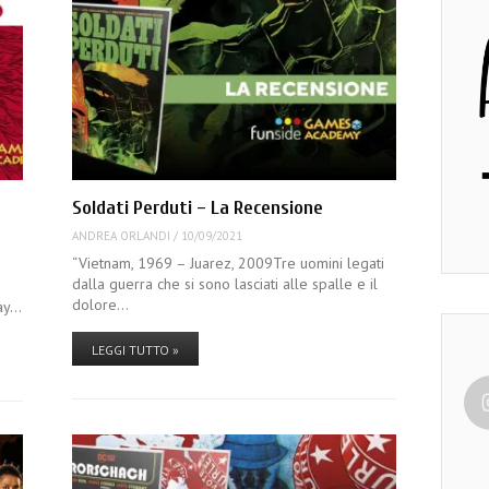
Soldati Perduti – La Recensione
ANDREA ORLANDI
/
10/09/2021
“Vietnam, 1969 – Juarez, 2009Tre uomini legati
dalla guerra che si sono lasciati alle spalle e il
dolore…
lay…
LEGGI TUTTO »