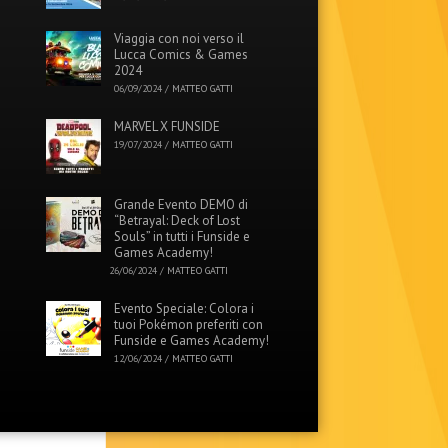
Viaggia con noi verso il
Lucca Comics & Games
2024
06/09/2024
/
MATTEO GATTI
MARVEL X FUNSIDE
19/07/2024
/
MATTEO GATTI
Grande Evento DEMO di
“Betrayal: Deck of Lost
Souls” in tutti i Funside e
Games Academy!
26/06/2024
/
MATTEO GATTI
Evento Speciale: Colora i
tuoi Pokémon preferiti con
Funside e Games Academy!
12/06/2024
/
MATTEO GATTI
Menu