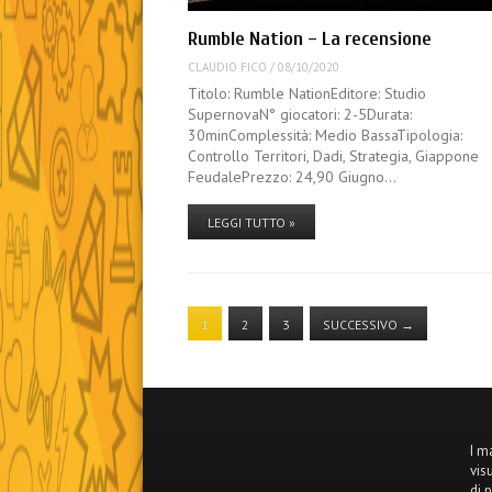
Rumble Nation – La recensione
CLAUDIO FICO
/
08/10/2020
Titolo: Rumble NationEditore: Studio
SupernovaN° giocatori: 2-5Durata:
30minComplessità: Medio BassaTipologia:
Controllo Territori, Dadi, Strategia, Giappone
FeudalePrezzo: 24,90 Giugno…
LEGGI TUTTO »
1
2
3
SUCCESSIVO
→
I m
vis
di 