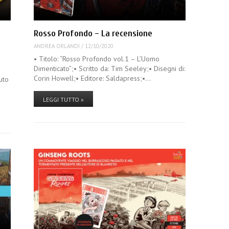
Rosso Profondo – La recensione
ANDREA ORLANDI
/
12/10/2020
• Titolo: “Rosso Profondo vol.1 – L’Uomo
Dimenticato”;• Scritto da: Tim Seeley;• Disegni di:
Corin Howell;• Editore: Saldapress;•…
uto
LEGGI TUTTO »