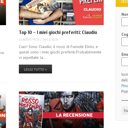
ISC
No
Top 10 – I miei giochi preferiti: Claudio
Co
CLAUDIO FICO
/
24/12/2020
Ciao! Sono Claudio, il riccio di Funside Elnòs, e
questi sono i miei giochi preferiti.Probabilmente
rso
Ema
vi aspettate la…
LEGGI TUTTO »
Iscr
dell
Priv
Potr