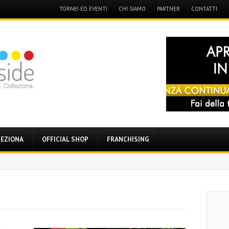
Menu
TORNEI ED EVENTI
CHI SIAMO
PARTNER
CONTATTI
Skip
to
content
EZIONA
OFFICIAL SHOP
FRANCHISING