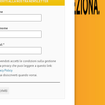
RIVITI ALLA NOSTRA NEWSLETTER
me
gnome
il
*
ivendoti accetti le condizioni sulla gestione
a privacy che puoi leggere a questo link:
acy Policy
ai disiscriverti quando vorrai.