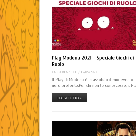
Play Modena 2021 – Speciale Giochi di
Ruolo
FABIO RENZETTI
/
13/09/2021
Il Play di Modena è in assoluto il mio evento
nerd preferito.Per chi non lo conoscesse, il P
LEGGI TUTTO »