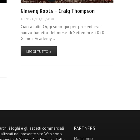
Ginseng Roots – Craig Thompson
AURORA
/
01/09/2020
Ciao a tutti! Oggi sono qui per presentarvi il
nuovo fumetto del mese di Settembre 2020
Games Academy…
LEGGI TUTTO »
PARTNERS
archi, i loghi e gli aspetti commerciali
ualizzati nel presente sito Web sono
Manicomix
proprietà di Games Academy srl. Tutti i