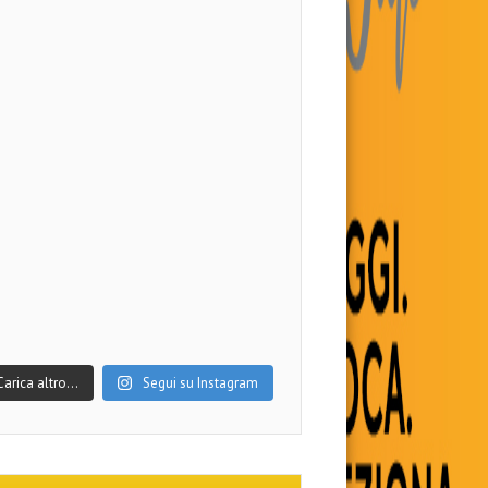
Carica altro…
Segui su Instagram