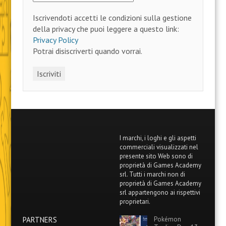
Iscrivendoti accetti le condizioni sulla gestione
della privacy che puoi leggere a questo link:
Privacy Policy
Potrai disiscriverti quando vorrai.
I marchi, i loghi e gli aspetti
commerciali visualizzati nel
presente sito Web sono di
proprietà di Games Academy
srl. Tutti i marchi non di
proprietà di Games Academy
srl appartengono ai rispettivi
proprietari.
PARTNERS
Pokémon