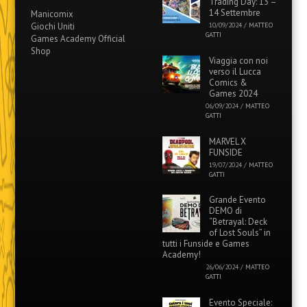
Trading Day: 13 –
14 Settembre
Manicomix
Giochi Uniti
10/09/2024
/
MATTEO
GATTI
Games Academy Official
Shop
Viaggia con noi
verso il Lucca
Comics &
Games 2024
06/09/2024
/
MATTEO
GATTI
MARVEL X
FUNSIDE
19/07/2024
/
MATTEO
GATTI
Grande Evento
DEMO di
“Betrayal: Deck
of Lost Souls” in
tutti i Funside e Games
Academy!
26/06/2024
/
MATTEO
GATTI
Evento Speciale: