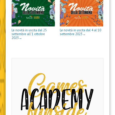
t
t
n
e
s
i
u
r
r
e
s
t
n
o
a
a
s
t
r
e
v
)
)
t
r
a
s
a
r
a
)
t
f
a
)
r
i
)
a
n
)
e
s
Le novità in uscita dal 25
Le novità in uscita dal 4 al 10
t
settembre all’1 ottobre
settembre 2023
→
r
a
2023
→
)