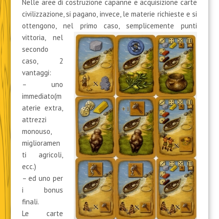
Nelle aree di costruzione capanne e acquisizione carte
civilizzazione, si pagano, invece, le materie richieste e si
ottengono, nel
primo caso, semplicemente punti
vittoria, nel
secondo
caso, 2
vantaggi:
– uno
immediato(m
aterie extra,
attrezzi
monouso,
miglioramen
ti agricoli,
ecc.)
– ed uno per
i bonus
finali.
Le carte