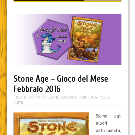
content
Stone Age – Gioco del Mese
Febbraio 2016
INSERITO DA
MARCO FLEBA
IL
03/02/2016
IN
GIOCHI DA TAVOLO
|
VISITE
Siamo agli
albori
dell’umanità,