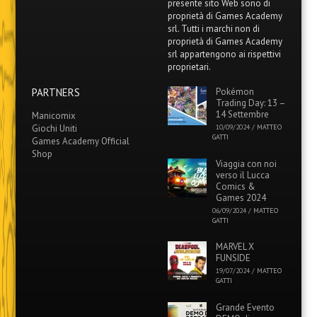
presente sito Web sono di
proprietà di Games Academy
srl. Tutti i marchi non di
proprietà di Games Academy
srl appartengono ai rispettivi
proprietari.
PARTNERS
Pokémon
Trading Day: 13 –
14 Settembre
Manicomix
Giochi Uniti
10/09/2024
/
MATTEO
GATTI
Games Academy Official
Shop
Viaggia con noi
verso il Lucca
Comics &
Games 2024
06/09/2024
/
MATTEO
GATTI
MARVEL X
FUNSIDE
19/07/2024
/
MATTEO
GATTI
Grande Evento