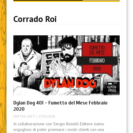
content
Corrado Roi
Dylan Dog 401 – Fumetto del Mese Febbraio
2020
MATTEO GATTI
/
17/02/2020
In collaborazione con Sergio Bonelli Editore siamo
orgogliosi di poter premiare i nostri clienti con una