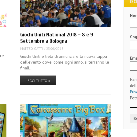
ISC
No
Giochi Uniti National 2018 – 8 e 9
Co
Settembre a Bologna
MATTEO GATTI
/
23/08/2018
bre
Giochi Uniti è lieta di annunciare la nuova tappa
Ema
dell’evento dove, come ogni anno, si terranno le
finali…
Iscr
LEGGI TUTTO »
dell
Priv
Potr