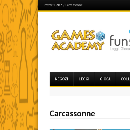
Browse:
Home
/
Carcassonne
Games Academy
Join the Fun Side!
Menu
Skip
NEGOZI
LEGGI
GIOCA
COLL
to
content
Carcassonne