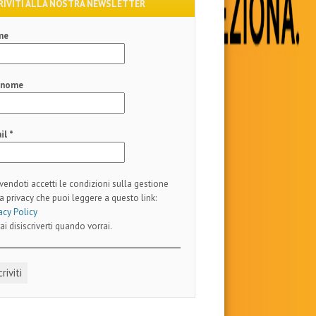
RIVITI ALLA NOSTRA NEWSLETTER
me
gnome
il
*
ivendoti accetti le condizioni sulla gestione
a privacy che puoi leggere a questo link:
acy Policy
ai disiscriverti quando vorrai.