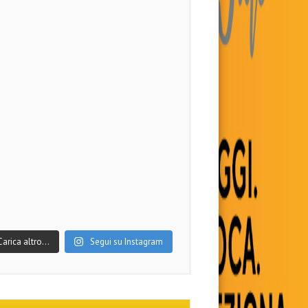
Carica altro…
Segui su Instagram