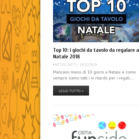
Top 10: i giochi da tavolo da regalare 
Natale 2018
MATTEO GATTI
/
19/12/2018
Mancano meno di 10 giorni a Natale e come
sempre siamo tutti i in ritardo per i regali.…
LEGGI TUTTO »