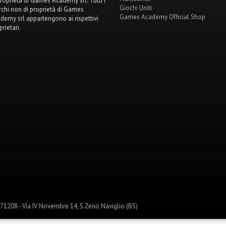
proprietà di Games Academy srl. Tutti i
Giochi Uniti
chi non di proprietà di Games
Games Academy Official Shop
demy srl appartengono ai rispettivi
prietari.
1208 - Via IV Novembre 14, S.Zeno Naviglio (BS)