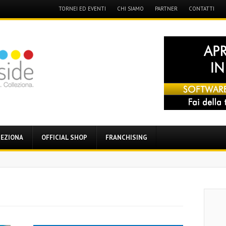
Menu
TORNEI ED EVENTI
CHI SIAMO
PARTNER
CONTATTI
Skip
to
content
EZIONA
OFFICIAL SHOP
FRANCHISING