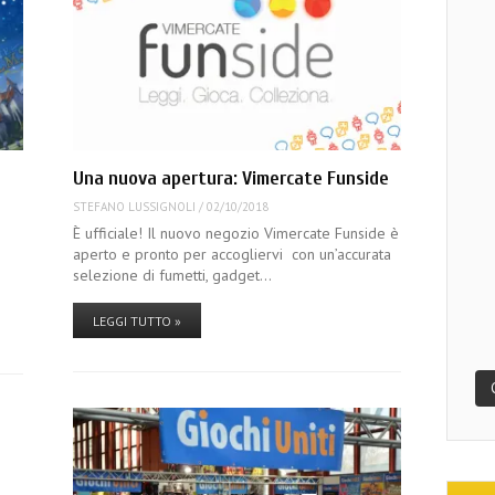
a
Una nuova apertura: Vimercate Funside
STEFANO LUSSIGNOLI
/
02/10/2018
È ufficiale! Il nuovo negozio Vimercate Funside è
aperto e pronto per accogliervi con un’accurata
selezione di fumetti, gadget…
LEGGI TUTTO »