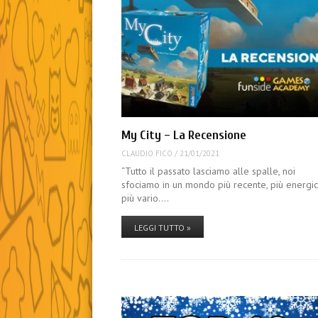
My City – La Recensione
CLAUDIO FICO
/
21/01/2021
“Tutto il passato lasciamo alle spalle, noi
sfociamo in un mondo più recente, più energi
più vario.…
LEGGI TUTTO »