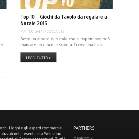
Top 10 – Giochi da Tavolo da regalare a
Natale 2015
MATTEO GATTI
/
01/12/2015
Sotto un albero di Natale che si rispetti non può
ei
mancare un gioco in scatola. Eccovi una lista…
LEGGI TUTTO »
PARTNERS
archi, i loghi e gli aspetti commerciali
ualizzati nel presente sito Web sono
Manicomix