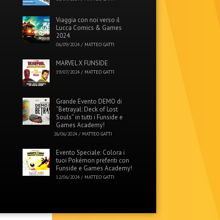
Viaggia con noi verso il
Lucca Comics & Games
2024
06/09/2024
/
MATTEO GATTI
MARVEL X FUNSIDE
19/07/2024
/
MATTEO GATTI
Grande Evento DEMO di
“Betrayal: Deck of Lost
Souls” in tutti i Funside e
Games Academy!
26/06/2024
/
MATTEO GATTI
Evento Speciale: Colora i
tuoi Pokémon preferiti con
Funside e Games Academy!
12/06/2024
/
MATTEO GATTI
Menu